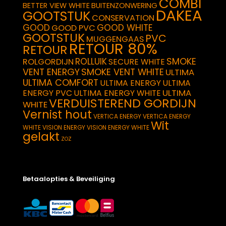
COMBI
BETTER VIEW WHITE
BUITENZONWERING
DAKEA
GOOTSTUK
CONSERVATION
GOOD
GOOD WHITE
GOOD PVC
GOOTSTUK
PVC
MUGGENGAAS
RETOUR 80%
RETOUR
SMOKE
ROLLUIK
ROLGORDIJN
SECURE WHITE
VENT ENERGY
SMOKE VENT WHITE
ULTIMA
ULTIMA COMFORT
ULTIMA ENERGY
ULTIMA
ULTIMA
ENERGY PVC
ULTIMA ENERGY WHITE
VERDUISTEREND GORDIJN
WHITE
Vernist hout
VERTICA ENERGY
VERTICA ENERGY
Wit
WHITE
VISION ENERGY
VISION ENERGY WHITE
gelakt
ZOZ
Betaalopties & Beveiliging