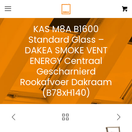
KAS M8A B1600
Standard Glass –
DAKEA SMOKE VENT
ENERGY Centraal
Gescharnierd
Rookafvoer Dakraam
(B78xH140)