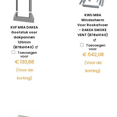
KWU M8A
Windscherm
Voor Rookafvoer
KUF M8A DAKEA
- DAKEA SMOKE
Gootstuk voor
VENT (B78xH140)
dakpannen
120mm
Toevoegen
(B78xH140)
voor
Toevoegen
€
542,08
voor
€
130,68
(Voor de
(Voor de
korting)
korting)