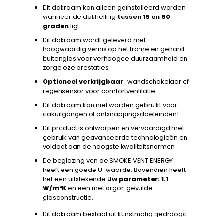
Dit dakraam kan alleen geïnstalleerd worden
wanneer de dakhelling
tussen 15 en 60
graden
ligt.
Dit dakraam wordt geleverd met
hoogwaardig vernis op het frame en gehard
buitenglas voor verhoogde duurzaamheid en
zorgeloze prestaties.
Optioneel verkrijgbaar
: wandschakelaar of
regensensor voor comfortventilatie.
Dit dakraam kan niet worden gebruikt voor
dakuitgangen of ontsnappingsdoeleinden!
Dit product is ontworpen en vervaardigd met
gebruik van geavanceerde technologieën en
voldoet aan de hoogste kwaliteitsnormen
De beglazing van de SMOKE VENT ENERGY
heeft een goede U-waarde. Bovendien heeft
het een uitstekende
Uw parameter: 1.1
W/m²K
en een met argon gevulde
glasconstructie.
Dit dakraam bestaat uit kunstmatig gedroogd