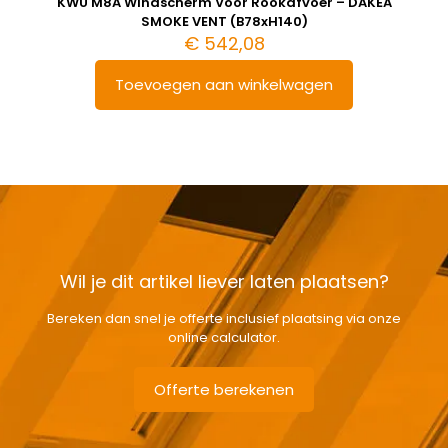
KWU M8A Windscherm Voor Rookafvoer – DAKEA
SMOKE VENT (B78xH140)
€
542,08
Toevoegen aan winkelwagen
Wil je dit artikel liever laten plaatsen?
Bereken dan snel je offerte inclusief plaatsing via onze
online calculator.
Offerte berekenen