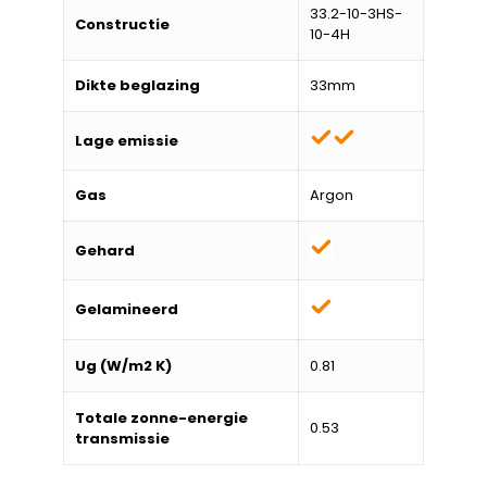
33.2-10-3HS-
Constructie
10-4H
Dikte beglazing
33mm
Lage emissie
Gas
Argon
Gehard
Gelamineerd
Ug (W/m2 K)
0.81
Totale zonne-energie
0.53
transmissie