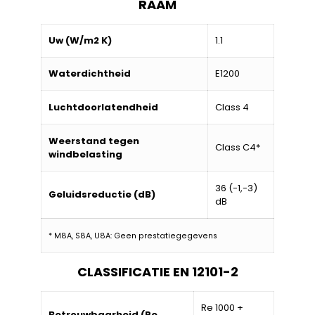
RAAM
Uw (W/m2 K)
1.1
Waterdichtheid
E1200
Luchtdoorlatendheid
Class 4
Weerstand tegen
Class C4*
windbelasting
36 (-1,-3)
Geluidsreductie (dB)
dB
* M8A, S8A, U8A: Geen prestatiegegevens
CLASSIFICATIE EN 12101-2
Re 1000 +
Betrouwbaarheid (Re