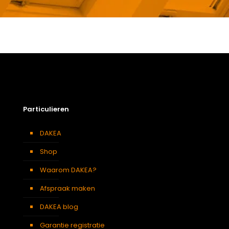
Gewicht
45,24 kg
Afmetingen doos
146 × 80 × 19 cm
Afmeting dakraam
78 x 140 cm – M8A
Beglazing
Dubbele beglazing
Dakraam afwerking
Vernist houten dakraam
Particulieren
Openingswijze
Centraal gescharnierd
Berging
,
Dressing
,
Eetkamer
,
DAKEA
Zolder
,
Slaapkamer
,
Gang
,
Soort kamer
Garage
,
Kantoor
,
Keuken
,
Shop
Traphal
,
Woonkamer
KUF M8A DAKEA Gootstuk voor dakpannen 120mm
Waarom DAKEA?
(B78xH140)
Afspraak maken
Afmeting dakraam
78 x 140 cm – M8A
DAKEA blog
Soort dakbedekking
Dakpannen
Garantie registratie