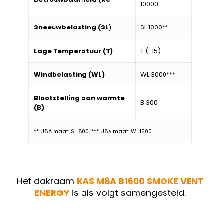
10000
Sneeuwbelasting (SL)
SL 1000**
Lage Temperatuur (T)
T (-15)
Windbelasting (WL)
WL 3000***
Blootstelling aan warmte
B 300
(B)
** U8A maat: SL 800, *** U8A maat: WL 1500
Het dakraam
KAS M8A B1600 SMOKE VENT
ENERGY
is als volgt samengesteld.