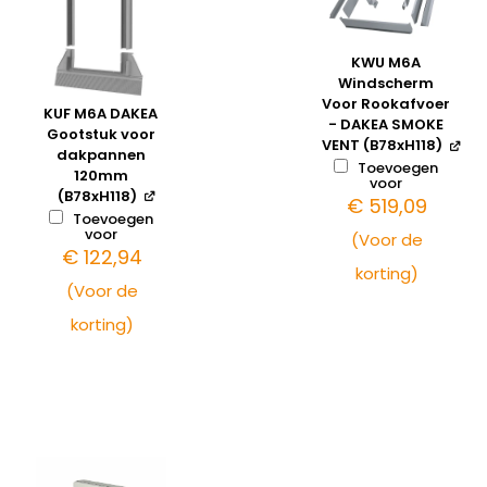
KWU M6A
Windscherm
Voor Rookafvoer
KUF M6A DAKEA
- DAKEA SMOKE
Gootstuk voor
VENT (B78xH118)
dakpannen
Toevoegen
120mm
voor
(B78xH118)
€
519,09
Toevoegen
voor
(Voor de
€
122,94
korting)
(Voor de
korting)