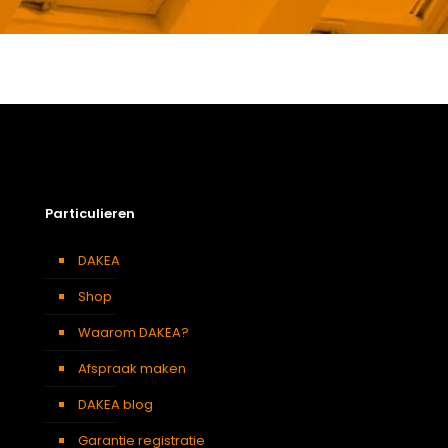
Gewicht
39,56 kg
Afmetingen doos
124 × 80 × 19 cm
Afmeting dakraam
78 x 118 cm M6A
Beglazing
Dubbele beglazing
Dakraam afwerking
Vernist houten dakraam
Particulieren
Openingswijze
Centraal gescharnierd
Berging
,
Dressing
,
Eetkamer
,
DAKEA
Zolder
,
Slaapkamer
,
Gang
,
Soort kamer
Garage
,
Kantoor
,
Keuken
,
Shop
Traphal
,
Woonkamer
KUF M6A DAKEA Gootstuk voor dakpannen 120mm
Waarom DAKEA?
(B78xH118)
Afspraak maken
Afmeting dakraam
78 x 118 cm M6A
DAKEA blog
Soort dakbedekking
Dakpannen
Garantie registratie