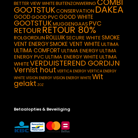
COMBI
BETTER VIEW WHITE
BUITENZONWERING
DAKEA
GOOTSTUK
CONSERVATION
GOOD
GOOD WHITE
GOOD PVC
GOOTSTUK
PVC
MUGGENGAAS
RETOUR 80%
RETOUR
SMOKE
ROLLUIK
ROLGORDIJN
SECURE WHITE
VENT ENERGY
SMOKE VENT WHITE
ULTIMA
ULTIMA COMFORT
ULTIMA ENERGY
ULTIMA
ULTIMA
ENERGY PVC
ULTIMA ENERGY WHITE
VERDUISTEREND GORDIJN
WHITE
Vernist hout
VERTICA ENERGY
VERTICA ENERGY
Wit
WHITE
VISION ENERGY
VISION ENERGY WHITE
gelakt
ZOZ
Betaalopties & Beveiliging