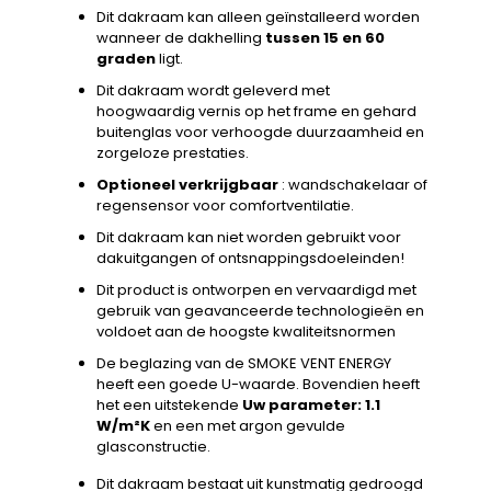
Dit dakraam kan alleen geïnstalleerd worden
wanneer de dakhelling
tussen 15 en 60
graden
ligt.
Dit dakraam wordt geleverd met
hoogwaardig vernis op het frame en gehard
buitenglas voor verhoogde duurzaamheid en
zorgeloze prestaties.
Optioneel verkrijgbaar
: wandschakelaar of
regensensor voor comfortventilatie.
Dit dakraam kan niet worden gebruikt voor
dakuitgangen of ontsnappingsdoeleinden!
Dit product is ontworpen en vervaardigd met
gebruik van geavanceerde technologieën en
voldoet aan de hoogste kwaliteitsnormen
De beglazing van de SMOKE VENT ENERGY
heeft een goede U-waarde. Bovendien heeft
het een uitstekende
Uw parameter: 1.1
W/m²K
en een met argon gevulde
glasconstructie.
Dit dakraam bestaat uit kunstmatig gedroogd