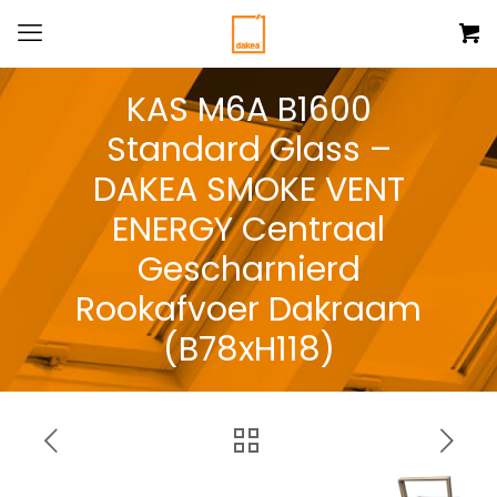
KAS M6A B1600
Standard Glass –
DAKEA SMOKE VENT
ENERGY Centraal
Gescharnierd
Rookafvoer Dakraam
(B78xH118)