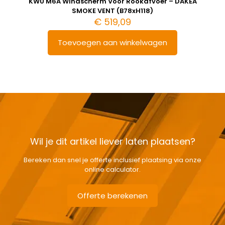
KWU M6A Windscherm Voor Rookafvoer – DAKEA
SMOKE VENT (B78xH118)
€
519,09
Toevoegen aan winkelwagen
Wil je dit artikel liever laten plaatsen?
Bereken dan snel je offerte inclusief plaatsing via onze
online calculator.
Offerte berekenen