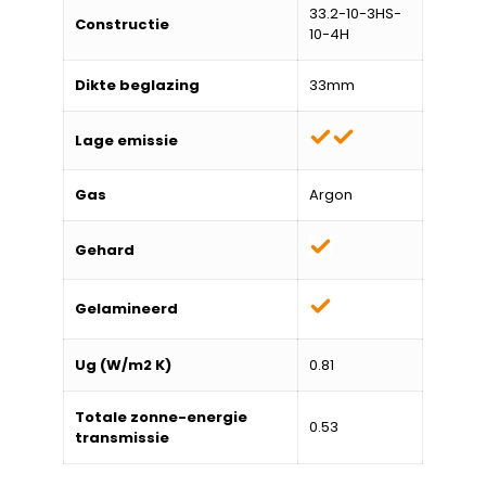
33.2-10-3HS-
Constructie
10-4H
Dikte beglazing
33mm
Lage emissie
Gas
Argon
Gehard
Gelamineerd
Ug (W/m2 K)
0.81
Totale zonne-energie
0.53
transmissie