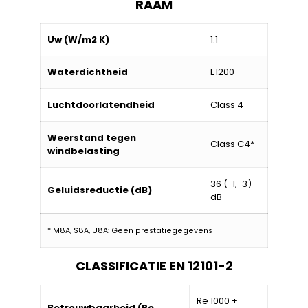
RAAM
Uw (W/m2 K)
1.1
Waterdichtheid
E1200
Luchtdoorlatendheid
Class 4
Weerstand tegen
Class C4*
windbelasting
36 (-1,-3)
Geluidsreductie (dB)
dB
* M8A, S8A, U8A: Geen prestatiegegevens
CLASSIFICATIE EN 12101-2
Re 1000 +
Betrouwbaarheid (Re