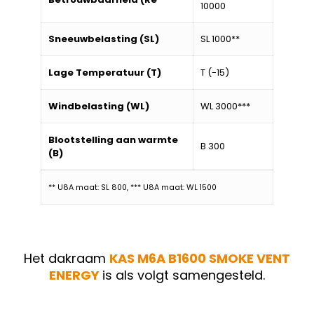
10000
Sneeuwbelasting (SL)
SL 1000**
Lage Temperatuur (T)
T (-15)
Windbelasting (WL)
WL 3000***
Blootstelling aan warmte
B 300
(B)
** U8A maat: SL 800, *** U8A maat: WL 1500
Het dakraam
KAS M6A B1600 SMOKE VENT
ENERGY
is als volgt samengesteld.