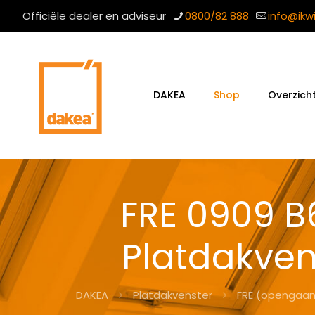
Officiële dealer en adviseur
0800/82 888
info@ikw
DAKEA
Shop
Overzich
FRE 0909 
Platdakve
DAKEA
Platdakvenster
FRE (opengaa