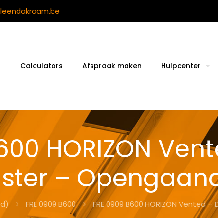
ileendakraam.be
t
Calculators
Afspraak maken
Hulpcenter
B600 HORIZON Vent
nster – Opengaand
nd)
FRE 0909 B600
FRE 0909 B600 HORIZON Vented – 