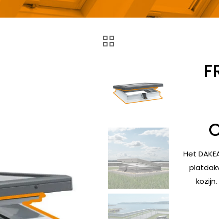
F
O
Het DAKEA
platdak
kozijn