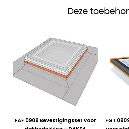
Deze toebehor
FAF 0909 Bevestigingsset voor
FGT 0909
dakbedekking – DAKEA
voor pla