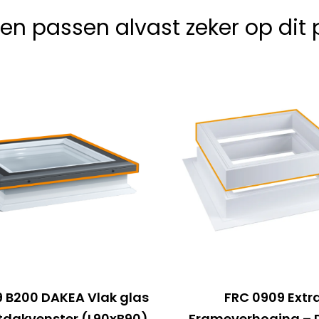
en passen alvast zeker op dit 
 B200 DAKEA Vlak glas
FRC 0909 Extr
tdakvenster (L90xB90)
Frameverhoging –