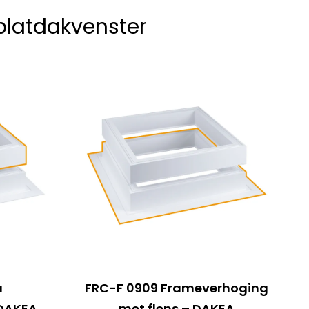
platdakvenster
a
FRC-F 0909 Frameverhoging
 DAKEA
met flens – DAKEA