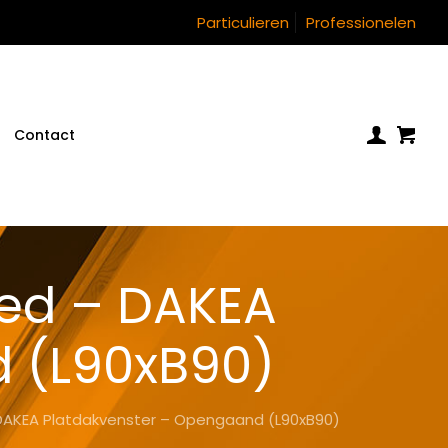
Particulieren
Professionelen
Contact
ed – DAKEA
 (L90xB90)
DAKEA Platdakvenster – Opengaand (L90xB90)