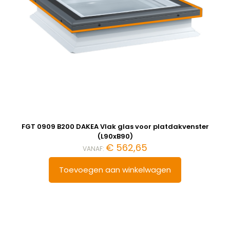
FGT 0909 B200 DAKEA Vlak glas voor platdakvenster
(L90xB90)
€
562,65
VANAF:
Toevoegen aan winkelwagen