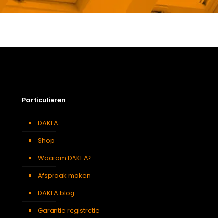
Gewicht
18,03 kg
Afmetingen doos
133 × 133 × 17 cm
Afmetingen
90 x 90 cm 0909
platdakvenster
Dakraam afwerking
PVC dakraam
Berging
,
Dressing
,
Eetkamer
,
Particulieren
Zolder
,
Badkamer
,
Soort kamer
Slaapkamer
,
Gang
,
Garage
,
Kantoor
,
Keuken
,
Traphal
,
DAKEA
Woonkamer
Shop
Waarom DAKEA?
Afspraak maken
DAKEA blog
Garantie registratie