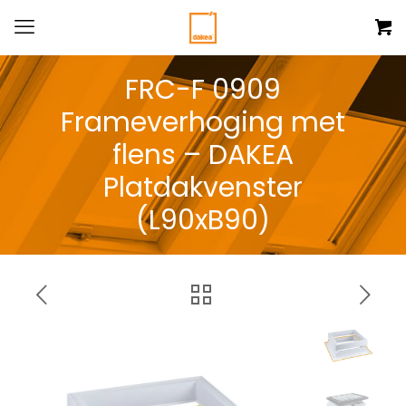
FRC-F 0909
Frameverhoging met
flens – DAKEA
Platdakvenster
(L90xB90)