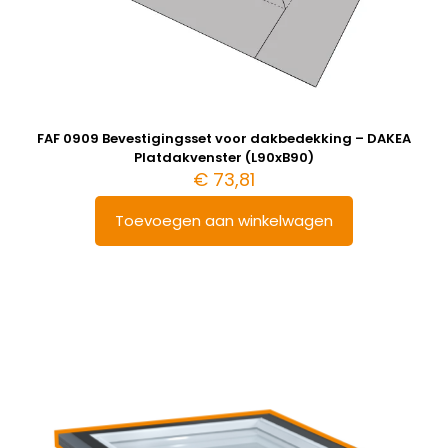
FAF 0909 Bevestigingsset voor dakbedekking – DAKEA
Platdakvenster (L90xB90)
€
73,81
Toevoegen aan winkelwagen