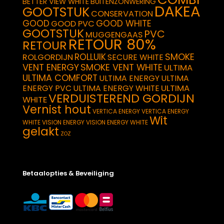
BETTER VIEW WHITE
BUITENZONWERING
DAKEA
GOOTSTUK
CONSERVATION
GOOD
GOOD WHITE
GOOD PVC
GOOTSTUK
PVC
MUGGENGAAS
RETOUR 80%
RETOUR
SMOKE
ROLLUIK
ROLGORDIJN
SECURE WHITE
VENT ENERGY
SMOKE VENT WHITE
ULTIMA
ULTIMA COMFORT
ULTIMA ENERGY
ULTIMA
ULTIMA
ENERGY PVC
ULTIMA ENERGY WHITE
VERDUISTEREND GORDIJN
WHITE
Vernist hout
VERTICA ENERGY
VERTICA ENERGY
Wit
WHITE
VISION ENERGY
VISION ENERGY WHITE
gelakt
ZOZ
Betaalopties & Beveiliging