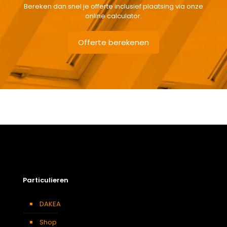
Bereken dan snel je offerte inclusief plaatsing via onze
online calculator.
Offerte berekenen
Gewicht
2,2 kg
Afmetingen doos
7 × 121 × 11 cm
Afmeting dakraam
94 x 140 cm – P8A
Berging
,
Dressing
,
Eetkamer
,
Zolder
,
Badkamer
,
Soort kamer
Slaapkamer
,
Garage
,
Kantoor
,
Keuken
,
Toilet
,
Particulieren
Woonkamer
Kleur :
DAKEA
Verduisterend
Grijs
gordijn
Shop