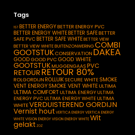
Tags
BETTER ENERGY
BETTER ENERGY PVC
157
BETTER ENERGY WHITE
BETTER SAFE
BETTER
BETTER SAFE WHITE
SAFE PVC
BETTER VIEW
COMBI
BETTER VIEW WHITE
BUITENZONWERING
DAKEA
GOOTSTUK
CONSERVATION
GOOD
GOOD WHITE
GOOD PVC
GOOTSTUK
PVC
MUGGENGAAS
RETOUR 80%
RETOUR
SMOKE
ROLLUIK
ROLGORDIJN
SECURE WHITE
VENT ENERGY
SMOKE VENT WHITE
ULTIMA
ULTIMA COMFORT
ULTIMA ENERGY
ULTIMA
ULTIMA
ENERGY PVC
ULTIMA ENERGY WHITE
VERDUISTEREND GORDIJN
WHITE
Vernist hout
VERTICA ENERGY
VERTICA ENERGY
Wit
WHITE
VISION ENERGY
VISION ENERGY WHITE
gelakt
ZOZ