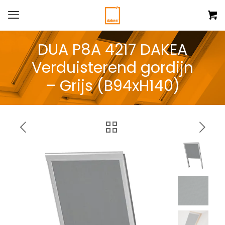
DUA P8A 4217 DAKEA
Verduisterend gordijn
– Grijs (B94xH140)