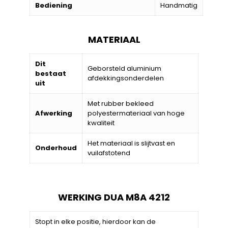
Bediening
Handmatig
MATERIAAL
Dit
Geborsteld aluminium
bestaat
afdekkingsonderdelen
uit
Met rubber bekleed
Afwerking
polyestermateriaal van hoge
kwaliteit
Het materiaal is slijtvast en
Onderhoud
vuilafstotend
WERKING DUA M8A 4212
Stopt in elke positie, hierdoor kan de