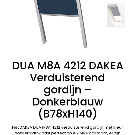
DUA M8A 4212 DAKEA
Verduisterend
gordijn –
Donkerblauw
(B78xH140)
Het DAKEA DUA M8A 4212 verduisterend gordijn met kleur
donkerblauw past perfect op elk M8A dakraam, er zijn