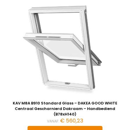
KAV M8A B910 Standard Glass – DAKEA GOOD WHITE
Centraal Gescharnierd Dakraam – Handbediend
(B78xH140)
€
560,23
VANAF: