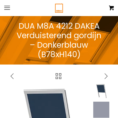
DUA M8A 4212 DAKEA
Verduisterend gordijn
– Donkerblauw
(B78xH140)