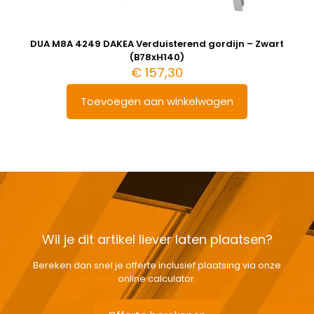
DUA M8A 4249 DAKEA Verduisterend gordijn – Zwart
(B78xH140)
€
157,30
Toevoegen aan winkelwagen
Wil je dit artikel liever laten plaatsen?
Bereken dan snel je offerte inclusief plaatsing via onze
online calculator.