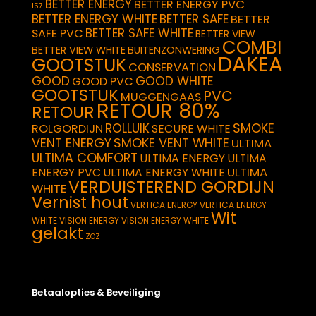
BETTER ENERGY
BETTER ENERGY PVC
157
BETTER ENERGY WHITE
BETTER SAFE
BETTER
BETTER SAFE WHITE
SAFE PVC
BETTER VIEW
COMBI
BETTER VIEW WHITE
BUITENZONWERING
DAKEA
GOOTSTUK
CONSERVATION
GOOD
GOOD WHITE
GOOD PVC
GOOTSTUK
PVC
MUGGENGAAS
RETOUR 80%
RETOUR
SMOKE
ROLLUIK
ROLGORDIJN
SECURE WHITE
VENT ENERGY
SMOKE VENT WHITE
ULTIMA
ULTIMA COMFORT
ULTIMA ENERGY
ULTIMA
ULTIMA
ENERGY PVC
ULTIMA ENERGY WHITE
VERDUISTEREND GORDIJN
WHITE
Vernist hout
VERTICA ENERGY
VERTICA ENERGY
Wit
WHITE
VISION ENERGY
VISION ENERGY WHITE
gelakt
ZOZ
Betaalopties & Beveiliging