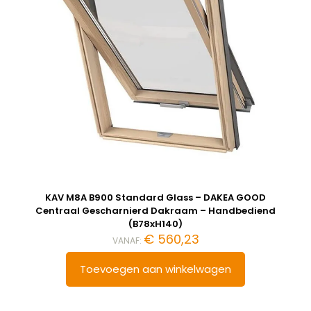
KAV M8A B900 Standard Glass – DAKEA GOOD
Centraal Gescharnierd Dakraam – Handbediend
(B78xH140)
€
560,23
VANAF:
Toevoegen aan winkelwagen