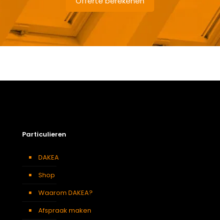
Offerte berekenen
Gewicht
2,24 kg
Afmetingen doos
7 × 121 × 11 cm
Afmeting dakraam
78 x 140 cm – M8A
Berging
,
Dressing
,
Eetkamer
,
Zolder
,
Badkamer
,
Soort kamer
Slaapkamer
,
Garage
,
Kantoor
,
Keuken
,
Toilet
,
Particulieren
Woonkamer
Kleur :
DAKEA
Verduisterend
Donkerblauw
gordijn
Shop
Waarom DAKEA?
Afspraak maken