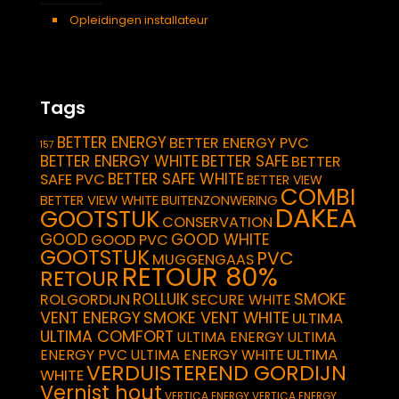
Opleidingen installateur
Tags
BETTER ENERGY
BETTER ENERGY PVC
157
BETTER ENERGY WHITE
BETTER SAFE
BETTER
BETTER SAFE WHITE
SAFE PVC
BETTER VIEW
COMBI
BETTER VIEW WHITE
BUITENZONWERING
DAKEA
GOOTSTUK
CONSERVATION
GOOD
GOOD WHITE
GOOD PVC
GOOTSTUK
PVC
MUGGENGAAS
RETOUR 80%
RETOUR
SMOKE
ROLLUIK
ROLGORDIJN
SECURE WHITE
VENT ENERGY
SMOKE VENT WHITE
ULTIMA
ULTIMA COMFORT
ULTIMA ENERGY
ULTIMA
ULTIMA
ENERGY PVC
ULTIMA ENERGY WHITE
VERDUISTEREND GORDIJN
WHITE
Vernist hout
VERTICA ENERGY
VERTICA ENERGY