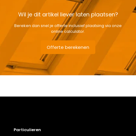
Wil je dit artikel liever laten plaatsen?
Bereken dan snel je offerte inclusief plaatsing via onze
online calculator.
Offerte berekenen
Gewicht
1,85 kg
Afmetingen doos
7 × 101 × 11 cm
Afmeting dakraam
66 x 118 cm – F6A
Berging
,
Dressing
,
Eetkamer
,
Zolder
,
Badkamer
,
Soort kamer
Slaapkamer
,
Garage
,
Kantoor
,
Keuken
,
Toilet
,
Particulieren
Woonkamer