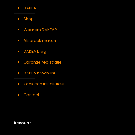
Kleur :
DAKEA
Verduisterend
Beige
gordijn
Shop
Waarom DAKEA?
Afspraak maken
DAKEA blog
Garantie registratie
DAKEA brochure
Zoek een installateur
Contact
Account