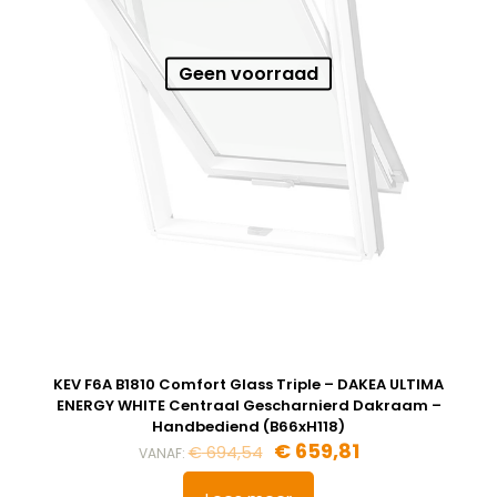
Geen voorraad
KEV F6A B1810 Comfort Glass Triple – DAKEA ULTIMA
ENERGY WHITE Centraal Gescharnierd Dakraam –
Handbediend (B66xH118)
€
659,81
€
694,54
VANAF: