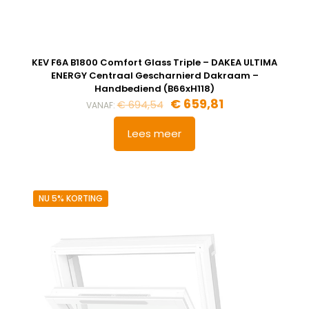
KEV F6A B1800 Comfort Glass Triple – DAKEA ULTIMA
ENERGY Centraal Gescharnierd Dakraam –
Handbediend (B66xH118)
€
659,81
€
694,54
VANAF:
Lees meer
NU 5% KORTING