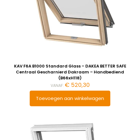
KAV F6A B1000 Standard Glass – DAKEA BETTER SAFE
Centraal Gescharnierd Dakraam – Handbediend
(B66xH118)
€
520,30
VANAF:
Toevoegen aan winkelwagen