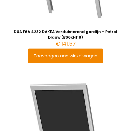
DUA F6A 4232 DAKEA Verduisterend gordijn – Petrol
blauw (B66xH118)
€
141,57
Toevoegen aan winkelwagen