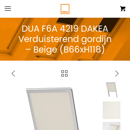
DUA F6A 4219 DAKEA
Verduisterend gordijn
– Beige (B66xH118)