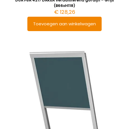
DUA F6A 4217 DAKEA Verduisterend gordijn – Grijs
(B66xH118)
€
128,26
Toevoegen aan winkelwagen