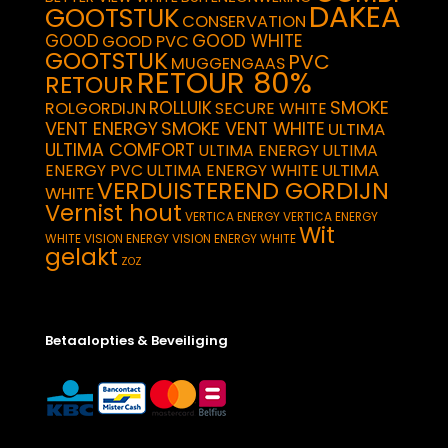
DAKEA
GOOTSTUK
CONSERVATION
GOOD
GOOD WHITE
GOOD PVC
GOOTSTUK
PVC
MUGGENGAAS
RETOUR 80%
RETOUR
SMOKE
ROLLUIK
ROLGORDIJN
SECURE WHITE
VENT ENERGY
SMOKE VENT WHITE
ULTIMA
ULTIMA COMFORT
ULTIMA ENERGY
ULTIMA
ULTIMA
ENERGY PVC
ULTIMA ENERGY WHITE
VERDUISTEREND GORDIJN
WHITE
Vernist hout
VERTICA ENERGY
VERTICA ENERGY
Wit
WHITE
VISION ENERGY
VISION ENERGY WHITE
gelakt
ZOZ
Betaalopties & Beveiliging