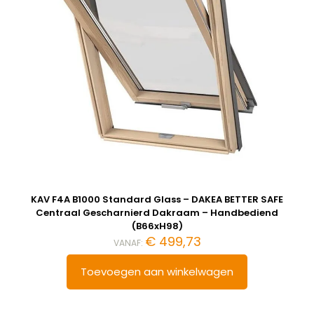
KAV F4A B1000 Standard Glass – DAKEA BETTER SAFE
Centraal Gescharnierd Dakraam – Handbediend
(B66xH98)
€
499,73
VANAF:
Toevoegen aan winkelwagen