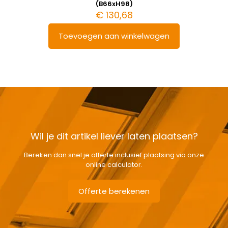
(B66xH98)
€
130,68
Toevoegen aan winkelwagen
Wil je dit artikel liever laten plaatsen?
Bereken dan snel je offerte inclusief plaatsing via onze
online calculator.
Offerte berekenen