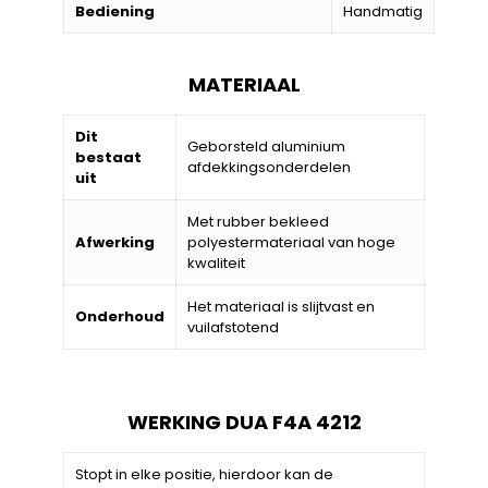
Bediening
Handmatig
MATERIAAL
Dit
Geborsteld aluminium
bestaat
afdekkingsonderdelen
uit
Met rubber bekleed
Afwerking
polyestermateriaal van hoge
kwaliteit
Het materiaal is slijtvast en
Onderhoud
vuilafstotend
WERKING DUA F4A 4212
Stopt in elke positie, hierdoor kan de