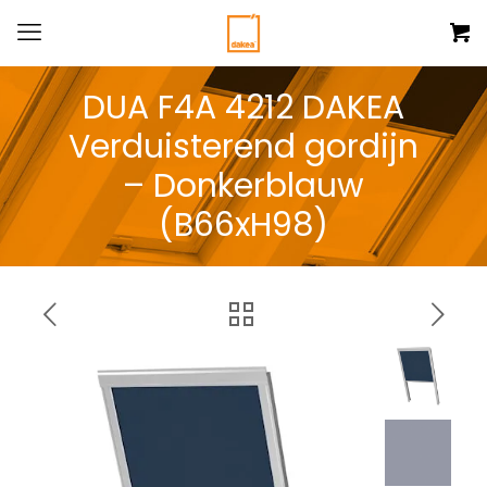
DUA F4A 4212 DAKEA
Verduisterend gordijn
– Donkerblauw
(B66xH98)