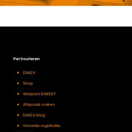
Gewicht
1,61 kg
Afmetingen doos
7 × 85 × 11 cm
Afmeting dakraam
66 x 98 cm – F4A
Berging
,
Dressing
,
Eetkamer
,
Zolder
,
Badkamer
,
Soort kamer
Slaapkamer
,
Garage
,
Kantoor
,
Keuken
,
Toilet
,
Particulieren
Woonkamer
Kleur :
DAKEA
Verduisterend
Donkerblauw
gordijn
Shop
Waarom DAKEA?
Afspraak maken
DAKEA blog
Garantie registratie