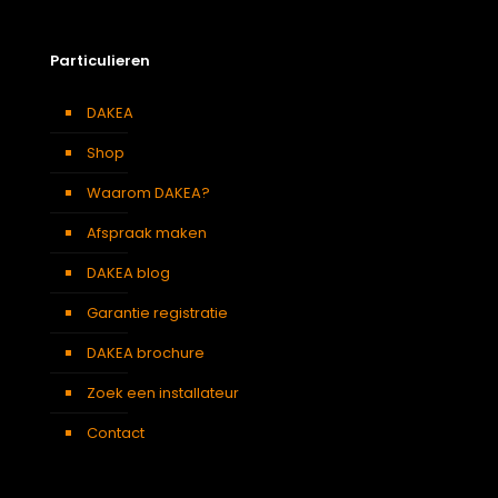
Zolder
,
Badkamer
,
Soort kamer
Slaapkamer
,
Garage
,
Kantoor
,
Keuken
,
Toilet
,
Particulieren
Woonkamer
Kleur :
DAKEA
Verduisterend
Zwart
gordijn
Shop
Waarom DAKEA?
Afspraak maken
DAKEA blog
Garantie registratie
DAKEA brochure
Zoek een installateur
Contact