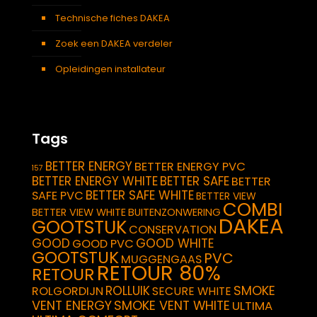
Technische fiches DAKEA
Zoek een DAKEA verdeler
Opleidingen installateur
Tags
BETTER ENERGY
BETTER ENERGY PVC
157
BETTER ENERGY WHITE
BETTER SAFE
BETTER
BETTER SAFE WHITE
SAFE PVC
BETTER VIEW
COMBI
BETTER VIEW WHITE
BUITENZONWERING
DAKEA
GOOTSTUK
CONSERVATION
GOOD
GOOD WHITE
GOOD PVC
GOOTSTUK
PVC
MUGGENGAAS
RETOUR 80%
RETOUR
SMOKE
ROLLUIK
ROLGORDIJN
SECURE WHITE
VENT ENERGY
SMOKE VENT WHITE
ULTIMA