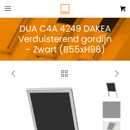
DUA C4A 4249 DAKEA
Verduisterend gordijn
– Zwart (B55xH98)