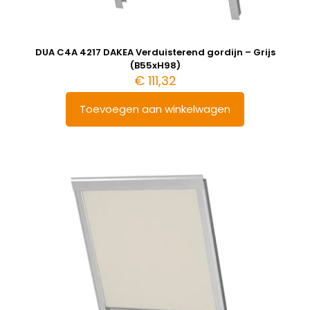
DUA C4A 4217 DAKEA Verduisterend gordijn – Grijs
(B55xH98)
€
111,32
Toevoegen aan winkelwagen