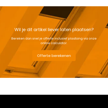
Wil je dit artikel liever laten plaatsen?
Bereken dan snel je offerte inclusief plaatsing via onze
online calculator.
Offerte berekenen
Gewicht
1,51 kg
Afmetingen doos
7 × 85 × 11 cm
Afmeting dakraam
55 x 98 cm – C4A
Berging
,
Dressing
,
Eetkamer
,