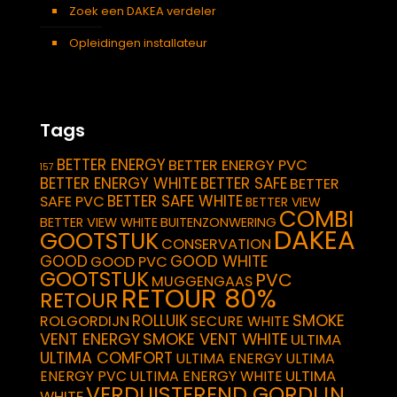
Zoek een DAKEA verdeler
Opleidingen installateur
Tags
BETTER ENERGY
BETTER ENERGY PVC
157
BETTER ENERGY WHITE
BETTER SAFE
BETTER
BETTER SAFE WHITE
SAFE PVC
BETTER VIEW
COMBI
BETTER VIEW WHITE
BUITENZONWERING
DAKEA
GOOTSTUK
CONSERVATION
GOOD
GOOD WHITE
GOOD PVC
GOOTSTUK
PVC
MUGGENGAAS
RETOUR 80%
RETOUR
SMOKE
ROLLUIK
ROLGORDIJN
SECURE WHITE
VENT ENERGY
SMOKE VENT WHITE
ULTIMA
ULTIMA COMFORT
ULTIMA ENERGY
ULTIMA
ULTIMA
ENERGY PVC
ULTIMA ENERGY WHITE
VERDUISTEREND GORDIJN
WHITE