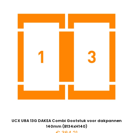
UCX U8A 13G DAKEA Combi Gootstuk voor dakpannen
140mm (B134xH140)
€
364,21