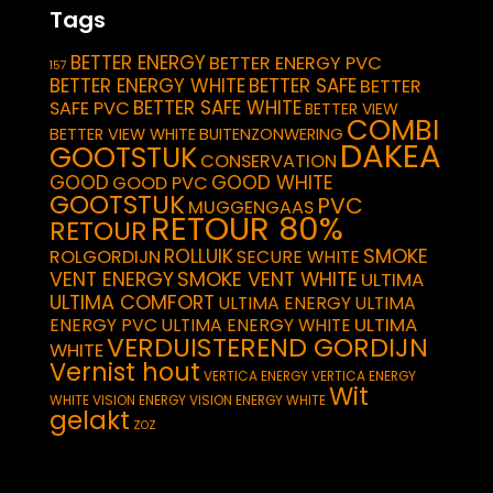
Tags
BETTER ENERGY
BETTER ENERGY PVC
157
BETTER ENERGY WHITE
BETTER SAFE
BETTER
BETTER SAFE WHITE
SAFE PVC
BETTER VIEW
COMBI
BETTER VIEW WHITE
BUITENZONWERING
DAKEA
GOOTSTUK
CONSERVATION
GOOD
GOOD WHITE
GOOD PVC
GOOTSTUK
PVC
MUGGENGAAS
RETOUR 80%
RETOUR
SMOKE
ROLLUIK
ROLGORDIJN
SECURE WHITE
VENT ENERGY
SMOKE VENT WHITE
ULTIMA
ULTIMA COMFORT
ULTIMA ENERGY
ULTIMA
ULTIMA
ENERGY PVC
ULTIMA ENERGY WHITE
VERDUISTEREND GORDIJN
WHITE
Vernist hout
VERTICA ENERGY
VERTICA ENERGY
Wit
WHITE
VISION ENERGY
VISION ENERGY WHITE
gelakt
ZOZ