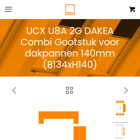
UCX U8A 2G DAKEA
Combi Gootstuk voor
dakpannen 140mm
(B134xH140)