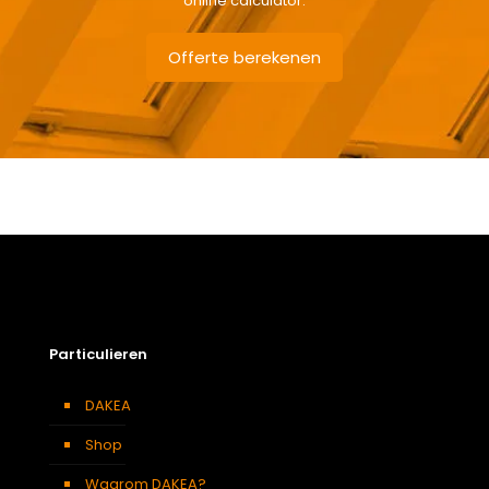
online calculator.
Offerte berekenen
Gewicht
9 kg
Afmetingen doos
174 × 50 × 12 cm
Afmeting dakraam
134 x 140 cm – U8A
Soort dakbedekking
Dakpannen
Particulieren
DAKEA
Shop
Waarom DAKEA?