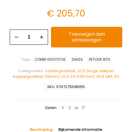
€
205,70
Toevoegen aan
winkelwagen
Tags:
COMBI GOOTSTUK
DAKEA
RETOUR 80%
Categorieën:
Combi gootstuk
,
UCX (hoge dakpan
koppelgootstuk 120mm)
,
UCX 2G (140 mm)
,
UCX U8A 2G
SKU:
5707275018055
Delen
Beschrijving
Bijkomende informatie