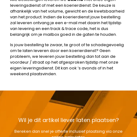
leveringsdienst of met een koerierdienst. De keuze is
afhankelijk van het volume, gewicht en de kwetsbaarheid
van het product. Indien de koerierdienst jouw bestelling
zal leveren ontvang je een e-mail met daarin het tijdstip
van levering en een track & trace code, het is dus
belangrijk om je mailbox goed in de gaten te houden.
Is jouw bestelling te zwaar, te groot of te schadegevoelig
om te laten leveren door een koerierdienst? Geen
probleem, we leveren jouw bestelling dan tot aan de
voordeur / straat op het afgesproken tijdstip met onze
eigen leveringsdienst. Dit kan ook ‘s avonds of in het
weekend plaatsvinden.
Wil je dit artikel liever laten plaatsen?
Bereken dan snel je offerte inclusief plaatsing via onze