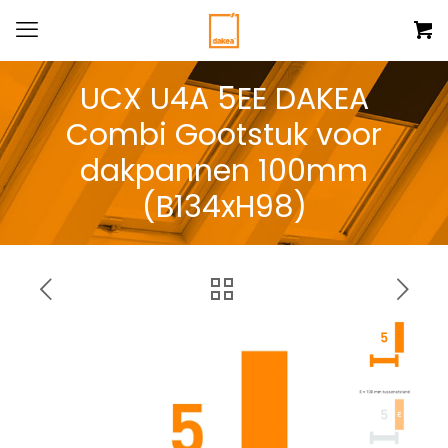
UCX U4A 5EE DAKEA
Combi Gootstuk voor
dakpannen 100mm
(B134xH98)