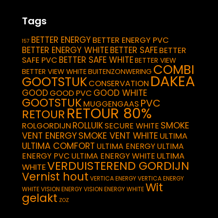
Tags
BETTER ENERGY
BETTER ENERGY PVC
157
BETTER ENERGY WHITE
BETTER SAFE
BETTER
BETTER SAFE WHITE
SAFE PVC
BETTER VIEW
COMBI
BETTER VIEW WHITE
BUITENZONWERING
DAKEA
GOOTSTUK
CONSERVATION
GOOD
GOOD WHITE
GOOD PVC
GOOTSTUK
PVC
MUGGENGAAS
RETOUR 80%
RETOUR
SMOKE
ROLLUIK
ROLGORDIJN
SECURE WHITE
VENT ENERGY
SMOKE VENT WHITE
ULTIMA
ULTIMA COMFORT
ULTIMA ENERGY
ULTIMA
ULTIMA
ENERGY PVC
ULTIMA ENERGY WHITE
VERDUISTEREND GORDIJN
WHITE
Vernist hout
VERTICA ENERGY
VERTICA ENERGY
Wit
WHITE
VISION ENERGY
VISION ENERGY WHITE
gelakt
ZOZ