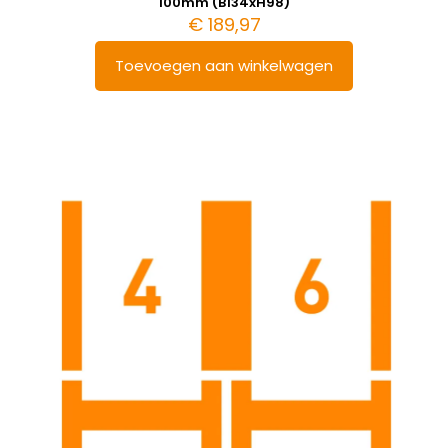
100mm (B134xH98)
€
189,97
Toevoegen aan winkelwagen