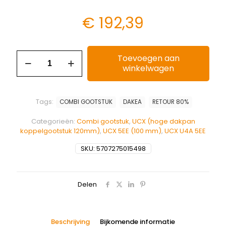
€
192,39
Toevoegen aan
winkelwagen
Tags:
COMBI GOOTSTUK
DAKEA
RETOUR 80%
Categorieën:
Combi gootstuk
,
UCX (hoge dakpan
koppelgootstuk 120mm)
,
UCX 5EE (100 mm)
,
UCX U4A 5EE
SKU:
5707275015498
Delen
Beschrijving
Bijkomende informatie