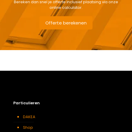
Bereken dan snel je offerte inclusief plaatsing via onze
online calculator.
Offerte berekenen
Gewicht
7,7 kg
Afmetingen doos
174 × 50 × 12 cm
Afmeting dakraam
134 x 98 cm – U4A
Soort dakbedekking
Dakpannen
Particulieren
DAKEA
Shop