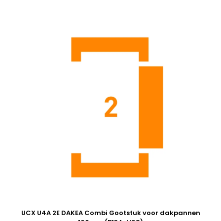
UCX U4A 2E DAKEA Combi Gootstuk voor dakpannen