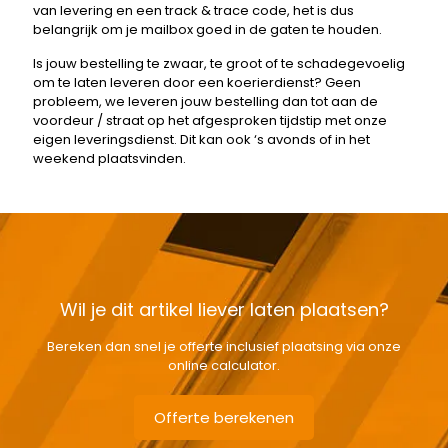
van levering en een track & trace code, het is dus
belangrijk om je mailbox goed in de gaten te houden.
Is jouw bestelling te zwaar, te groot of te schadegevoelig
om te laten leveren door een koerierdienst? Geen
probleem, we leveren jouw bestelling dan tot aan de
voordeur / straat op het afgesproken tijdstip met onze
eigen leveringsdienst. Dit kan ook ‘s avonds of in het
weekend plaatsvinden.
Wil je dit artikel liever laten plaatsen?
Bereken dan snel je offerte inclusief plaatsing via onze
online calculator.
Offerte berekenen