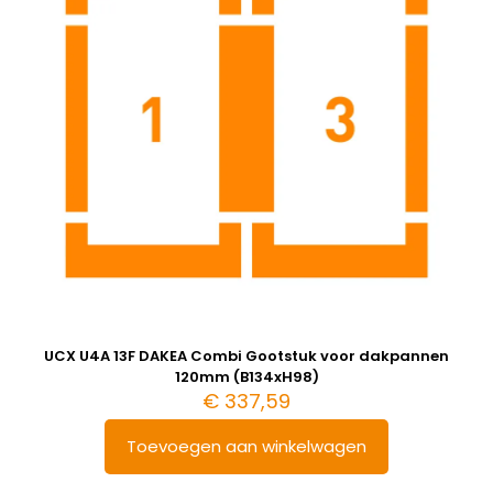
UCX U4A 13F DAKEA Combi Gootstuk voor dakpannen
120mm (B134xH98)
€
337,59
Toevoegen aan winkelwagen