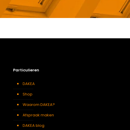
Gewicht
8,8 kg
Afmetingen doos
174 × 50 × 12 cm
Afmeting dakraam
134 x 98 cm – U4A
Soort dakbedekking
Dakpannen
Particulieren
DAKEA
Shop
Waarom DAKEA?
Afspraak maken
DAKEA blog