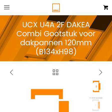
UCX U4A 2F DAKEA
Combi Gootstuk voor
dakpannen 120mm
(B134xH98)