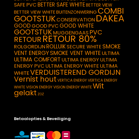
BETTER SAFE WHITE
SAFE PVC
BETTER VIEW
COMBI
BETTER VIEW WHITE
BUITENZONWERING
DAKEA
GOOTSTUK
CONSERVATION
GOOD
GOOD WHITE
GOOD PVC
GOOTSTUK
PVC
MUGGENGAAS
RETOUR 80%
RETOUR
SMOKE
ROLLUIK
ROLGORDIJN
SECURE WHITE
VENT ENERGY
SMOKE VENT WHITE
ULTIMA
ULTIMA COMFORT
ULTIMA ENERGY
ULTIMA
ULTIMA
ENERGY PVC
ULTIMA ENERGY WHITE
VERDUISTEREND GORDIJN
WHITE
Vernist hout
VERTICA ENERGY
VERTICA ENERGY
Wit
WHITE
VISION ENERGY
VISION ENERGY WHITE
gelakt
ZOZ
Betaalopties & Beveiliging