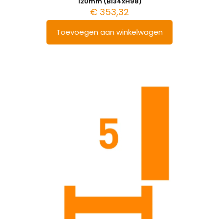
120mm (B134xH98)
€
353,32
Toevoegen aan winkelwagen