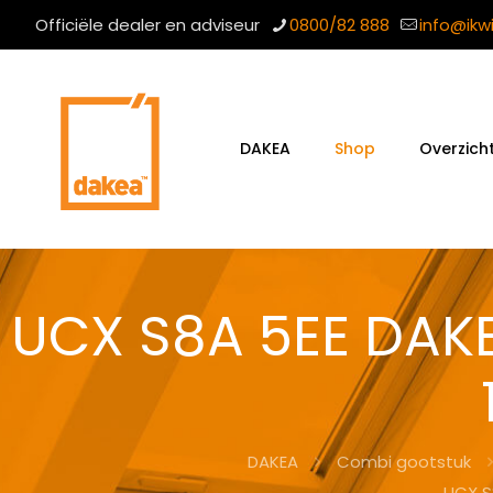
Officiële dealer en adviseur
0800/82 888
info@ikw
DAKEA
Shop
Overzich
UCX S8A 5EE DAK
DAKEA
Combi gootstuk
UCX S