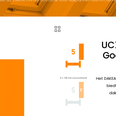
UC
Go
Het DAKEA
bied
dak