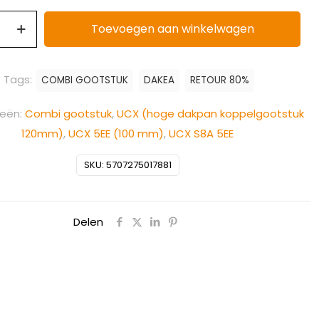
Toevoegen aan winkelwagen
Tags:
COMBI GOOTSTUK
DAKEA
RETOUR 80%
ieën:
Combi gootstuk
,
UCX (hoge dakpan koppelgootstuk
120mm)
,
UCX 5EE (100 mm)
,
UCX S8A 5EE
SKU:
5707275017881
Delen