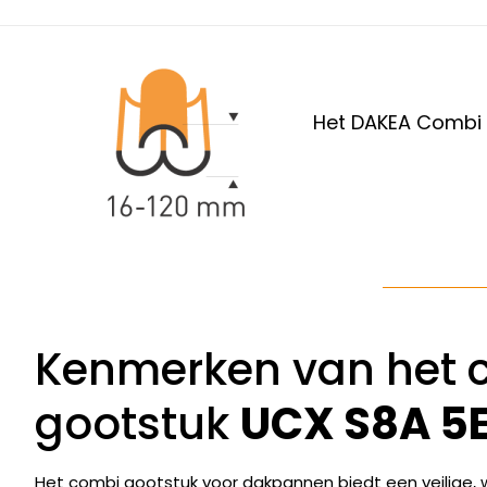
Het DAKEA Combi g
Kenmerken van het 
gootstuk
UCX S8A 5
Het combi gootstuk voor dakpannen biedt een veilige, wa