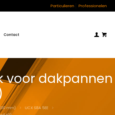
Particulieren
Professionelen
Contact
k voor dakpannen
)
(100 mm)
UCX S8A 5EE
xH140)