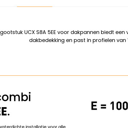
ootstuk UCX S8A 5EE voor dakpannen biedt een veil
dakbedekking en past in profielen van
combi
EE
.
terdichte installatie voor alle