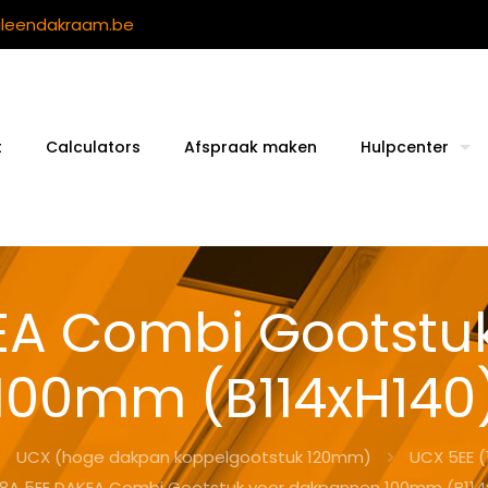
ileendakraam.be
t
Calculators
Afspraak maken
Hulpcenter
EA Combi Gootstu
100mm (B114xH140
UCX (hoge dakpan koppelgootstuk 120mm)
UCX 5EE 
8A 5EE DAKEA Combi Gootstuk voor dakpannen 100mm (B114