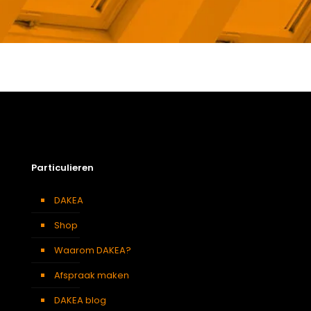
Gewicht
6,5 kg
Afmetingen doos
126 × 50 × 12 cm
Afmeting dakraam
78 x 98 cm – M4A
Soort dakbedekking
Dakpannen
Particulieren
DAKEA
Shop
Waarom DAKEA?
Afspraak maken
DAKEA blog