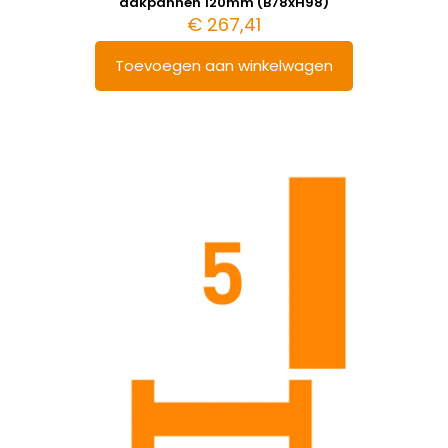
dakpannen 120mm (B78xH98)
€
267,41
Toevoegen aan winkelwagen