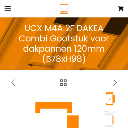
UCX M4A 2F DAKEA
Combi Gootstuk voor
dakpannen 120mm
(B78xH98)