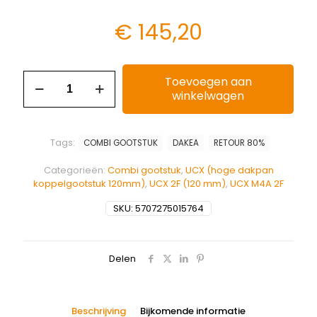
€
145,20
Toevoegen aan
winkelwagen
Tags:
COMBI GOOTSTUK
DAKEA
RETOUR 80%
Categorieën:
Combi gootstuk
,
UCX (hoge dakpan
koppelgootstuk 120mm)
,
UCX 2F (120 mm)
,
UCX M4A 2F
SKU:
5707275015764
Delen
Beschrijving
Bijkomende informatie