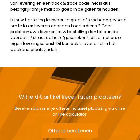
van levering en een track & trace code, het is dus
belangrijk om je mailbox goed in de gaten te houden.
Is jouw bestelling te zwaar, te groot of te schadegevoelig
om te laten leveren door een koerierdienst? Geen
probleem, we leveren jouw bestelling dan tot aan de
voordeur / straat op het afgesproken tijdstip met onze
eigen leveringsdienst. Dit kan ook ‘s avonds of in het
weekend plaatsvinden.
Wil je dit artikel liever laten plaatsen?
Bereken dan snel je offerte inclusief plaatsing via onze
online calculator.
Offerte berekenen