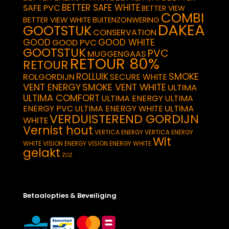
BETTER SAFE WHITE
SAFE PVC
BETTER VIEW
COMBI
BETTER VIEW WHITE
BUITENZONWERING
DAKEA
GOOTSTUK
CONSERVATION
GOOD
GOOD WHITE
GOOD PVC
GOOTSTUK
PVC
MUGGENGAAS
RETOUR 80%
RETOUR
SMOKE
ROLLUIK
ROLGORDIJN
SECURE WHITE
VENT ENERGY
SMOKE VENT WHITE
ULTIMA
ULTIMA COMFORT
ULTIMA ENERGY
ULTIMA
ULTIMA
ENERGY PVC
ULTIMA ENERGY WHITE
VERDUISTEREND GORDIJN
WHITE
Vernist hout
VERTICA ENERGY
VERTICA ENERGY
Wit
WHITE
VISION ENERGY
VISION ENERGY WHITE
gelakt
ZOZ
Betaalopties & Beveiliging