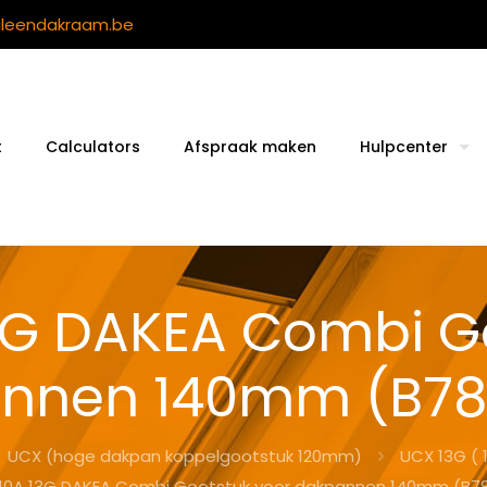
ileendakraam.be
t
Calculators
Afspraak maken
Hulpcenter
3G DAKEA Combi Go
nnen 140mm (B78
UCX (hoge dakpan koppelgootstuk 120mm)
UCX 13G (
10A 13G DAKEA Combi Gootstuk voor dakpannen 140mm (B78