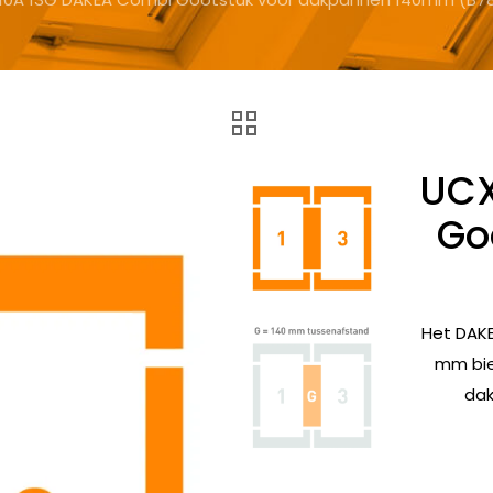
UCX
Go
Het DAKE
mm bied
dak