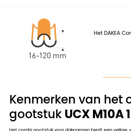
Het DAKEA Com
Kenmerken van het 
gootstuk
UCX M10A 
Het combi gootstuk voor dakpannen biedt een veilige, wa