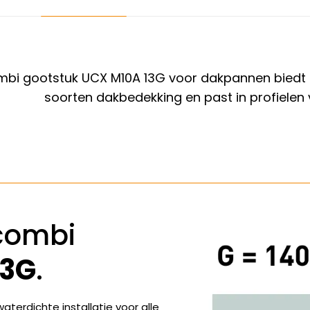
bi gootstuk UCX M10A 13G voor dakpannen biedt een 
soorten dakbedekking en past in profielen
combi
13G
.
terdichte installatie voor alle