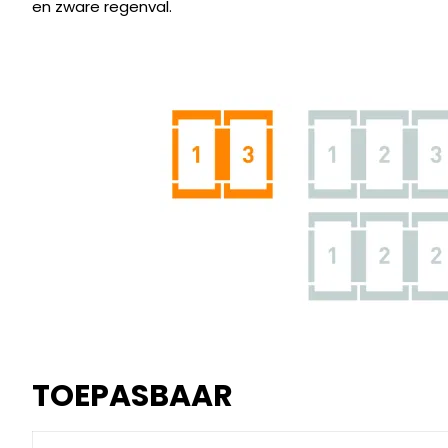
en zware regenval.
TOEPASBAAR