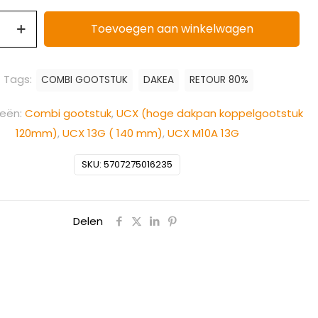
Toevoegen aan winkelwagen
Tags:
COMBI GOOTSTUK
DAKEA
RETOUR 80%
ieën:
Combi gootstuk
,
UCX (hoge dakpan koppelgootstuk
120mm)
,
UCX 13G ( 140 mm)
,
UCX M10A 13G
SKU:
5707275016235
Delen