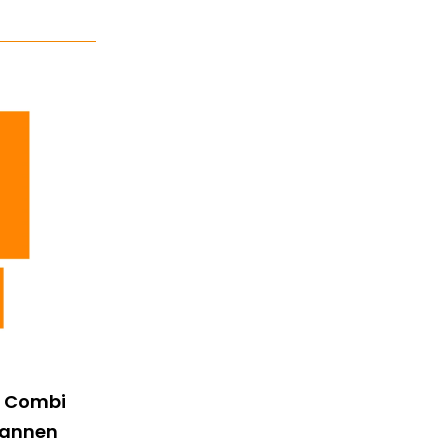
A Combi
pannen