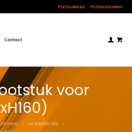
Particulieren
Professionelen
Contact
otstuk voor
xH160)
 140 mm)
UCX M10A 13G
xH160)