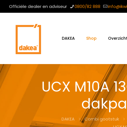
Officiële dealer en adviseur
0800/82 888
info@ikw
DAKEA
Shop
Overzich
UCX M10A 1
dakpa
DAKEA
Combi gootstuk
UCX M