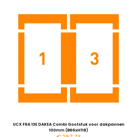
UCX F6A 13E DAKEA Combi Gootstuk voor dakpannen
100mm (B66xH118)
€
257,73