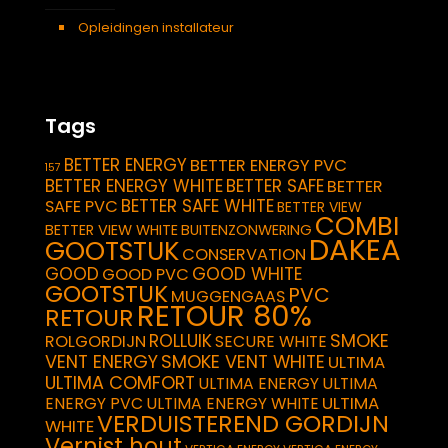
Opleidingen installateur
Tags
BETTER ENERGY
BETTER ENERGY PVC
157
BETTER ENERGY WHITE
BETTER SAFE
BETTER
BETTER SAFE WHITE
SAFE PVC
BETTER VIEW
COMBI
BETTER VIEW WHITE
BUITENZONWERING
DAKEA
GOOTSTUK
CONSERVATION
GOOD
GOOD WHITE
GOOD PVC
GOOTSTUK
PVC
MUGGENGAAS
RETOUR 80%
RETOUR
SMOKE
ROLLUIK
ROLGORDIJN
SECURE WHITE
VENT ENERGY
SMOKE VENT WHITE
ULTIMA
ULTIMA COMFORT
ULTIMA ENERGY
ULTIMA
ULTIMA
ENERGY PVC
ULTIMA ENERGY WHITE
VERDUISTEREND GORDIJN
WHITE
Vernist hout