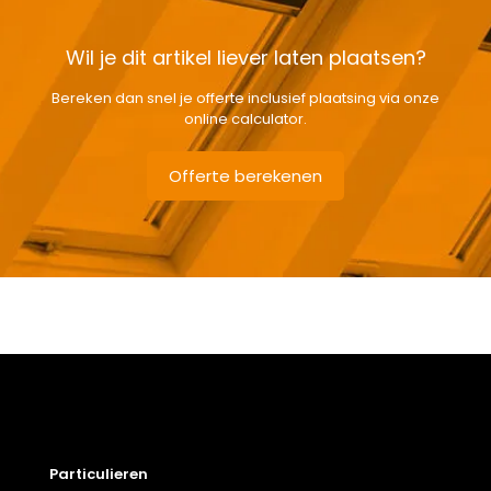
Wil je dit artikel liever laten plaatsen?
Bereken dan snel je offerte inclusief plaatsing via onze
online calculator.
Offerte berekenen
Gewicht
6,4 kg
Afmetingen doos
126 × 50 × 12 cm
Afmeting dakraam
66 x 118 cm – F6A
Soort dakbedekking
Dakpannen
Particulieren