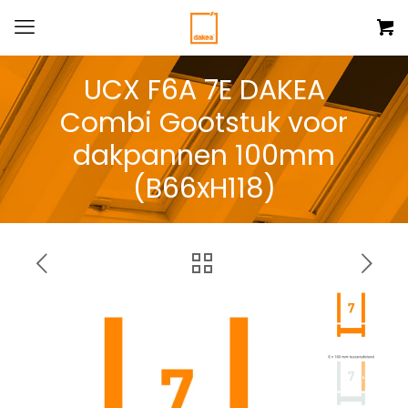
UCX F6A 7E DAKEA
Combi Gootstuk voor
dakpannen 100mm
(B66xH118)