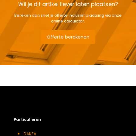
Wil je dit artikel liever laten plaatsen?
Bereken dan snel je offerte inclusief plaatsing via onze
online calculator.
Offerte berekenen
Gewicht
12,3 kg
Afmetingen doos
126 × 50 × 24 cm
Afmeting dakraam
66 x 98 cm – F4A
Soort dakbedekking
Dakpannen
Particulieren
DAKEA