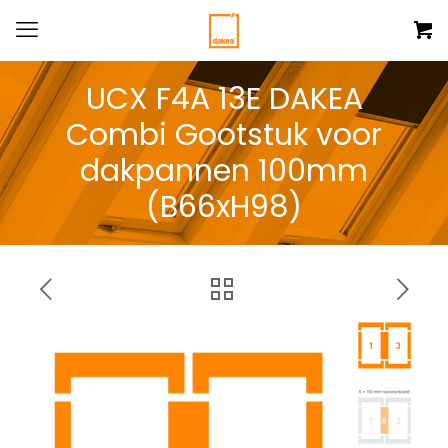
UCX F4A 13E DAKEA
Combi Gootstuk voor
dakpannen 100mm
(B66xH98)