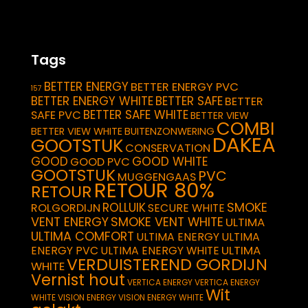
Tags
BETTER ENERGY
BETTER ENERGY PVC
157
BETTER ENERGY WHITE
BETTER SAFE
BETTER
BETTER SAFE WHITE
SAFE PVC
BETTER VIEW
COMBI
BETTER VIEW WHITE
BUITENZONWERING
DAKEA
GOOTSTUK
CONSERVATION
GOOD
GOOD WHITE
GOOD PVC
GOOTSTUK
PVC
MUGGENGAAS
RETOUR 80%
RETOUR
SMOKE
ROLLUIK
ROLGORDIJN
SECURE WHITE
VENT ENERGY
SMOKE VENT WHITE
ULTIMA
ULTIMA COMFORT
ULTIMA ENERGY
ULTIMA
ULTIMA
ENERGY PVC
ULTIMA ENERGY WHITE
VERDUISTEREND GORDIJN
WHITE
Vernist hout
VERTICA ENERGY
VERTICA ENERGY
Wit
WHITE
VISION ENERGY
VISION ENERGY WHITE