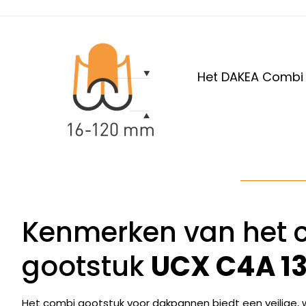
Het DAKEA Combi g
Kenmerken van het 
gootstuk
UCX C4A 1
Het combi gootstuk voor dakpannen biedt een veilige, wa