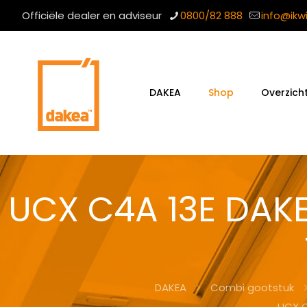
Officiële dealer en adviseur
0800/82 888
info@ikw
DAKEA
Shop
Overzich
UCX C4A 13E DAK
DAKEA
Combi gootstuk
UCX C