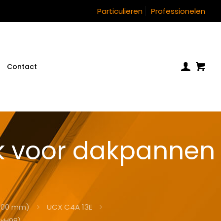
Particulieren
Professionelen
Contact
k voor dakpannen
)
(100 mm)
UCX C4A 13E
5xH98)