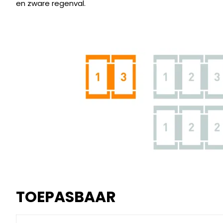
en zware regenval.
TOEPASBAAR