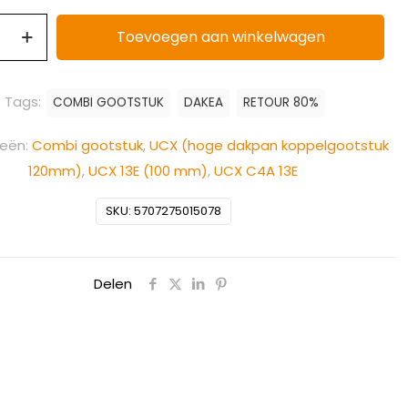
Toevoegen aan winkelwagen
Tags:
COMBI GOOTSTUK
DAKEA
RETOUR 80%
ieën:
Combi gootstuk
,
UCX (hoge dakpan koppelgootstuk
120mm)
,
UCX 13E (100 mm)
,
UCX C4A 13E
SKU:
5707275015078
Delen