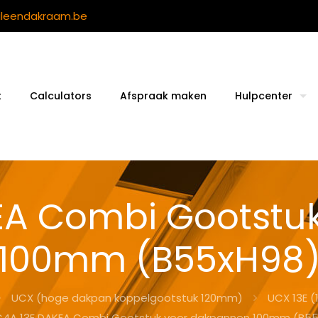
ileendakraam.be
t
Calculators
Afspraak maken
Hulpcenter
EA Combi Gootstu
100mm (B55xH98
UCX (hoge dakpan koppelgootstuk 120mm)
UCX 13E 
4A 13E DAKEA Combi Gootstuk voor dakpannen 100mm (B5