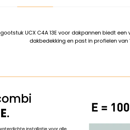
ootstuk UCX C4A 13E voor dakpannen biedt een veil
dakbedekking en past in profielen van
combi
3E
.
terdichte installatie voor alle