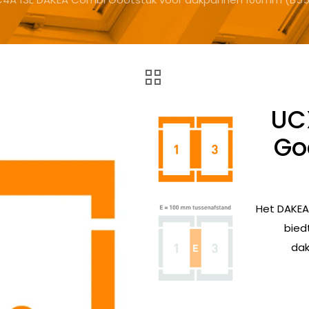
UC
Go
Het DAKEA
bied
dak