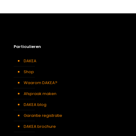
Afmetingen doos
143 × 50 × 24 cm
Afmeting dakraam
78 x 98 cm – M4A
Soort dakbedekking
Staande naad
Particulieren
DAKEA
Shop
Waarom DAKEA?
Afspraak maken
DAKEA blog
Garantie registratie
DAKEA brochure