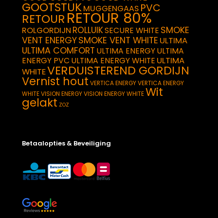
GOOTSTUK
PVC
MUGGENGAAS
RETOUR 80%
RETOUR
SMOKE
ROLLUIK
ROLGORDIJN
SECURE WHITE
VENT ENERGY
SMOKE VENT WHITE
ULTIMA
ULTIMA COMFORT
ULTIMA ENERGY
ULTIMA
ULTIMA
ENERGY PVC
ULTIMA ENERGY WHITE
VERDUISTEREND GORDIJN
WHITE
Vernist hout
VERTICA ENERGY
VERTICA ENERGY
Wit
WHITE
VISION ENERGY
VISION ENERGY WHITE
gelakt
ZOZ
Betaalopties & Beveiliging