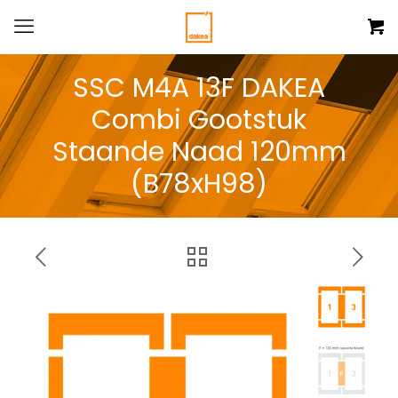
SSC M4A 13F DAKEA
Combi Gootstuk
Staande Naad 120mm
(B78xH98)