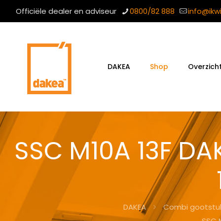
Officiële dealer en adviseur
0800/82 888
info@ikw
DAKEA
Shop
Overzich
SSC M10A 13F D
DAKEA
Combi gootstu
SSC 