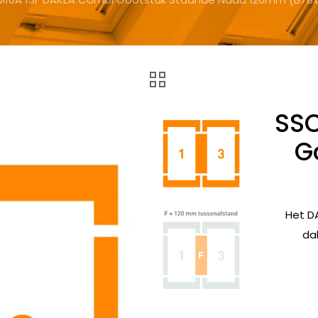
SSC
G
Het D
da