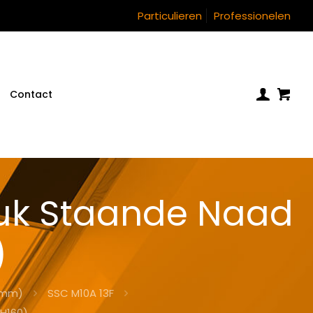
Particulieren
Professionelen
Contact
uk Staande Naad
)
0 mm)
SSC M10A 13F
H160)