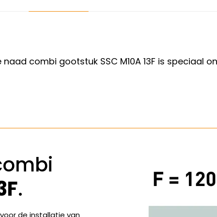
 naad combi gootstuk SSC M10A 13F is speciaal on
combi
3F
.
oor de installatie van