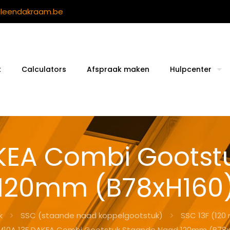
ileendakraam.be
t
Calculators
Afspraak maken
Hulpcenter
AKEA Combi Gootst
120mm (B78xH160
k
SSC (staande naad koppelgootstuk)
SSC 13F (12
M10A 13F DAKEA Combi Gootstuk Staande Naad 120mm (B78x