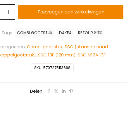
Toevoegen aan winkelwagen
Tags:
COMBI GOOTSTUK
DAKEA
RETOUR 80%
ategorieën:
Combi gootstuk
,
SSC (staande naad
koppelgootstuk)
,
SSC 13F (120 mm)
,
SSC M10A 13F
SKU:
5707275113668
Delen