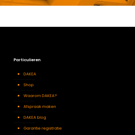
Gewicht
3,9 kg
Afmetingen doos
174 × 50 × 12 cm
Afmeting dakraam
134 x 140 cm – U8A
Soort dakbedekking
Leien
Particulieren
DAKEA
Shop
Waarom DAKEA?
Afspraak maken
DAKEA blog
Garantie registratie