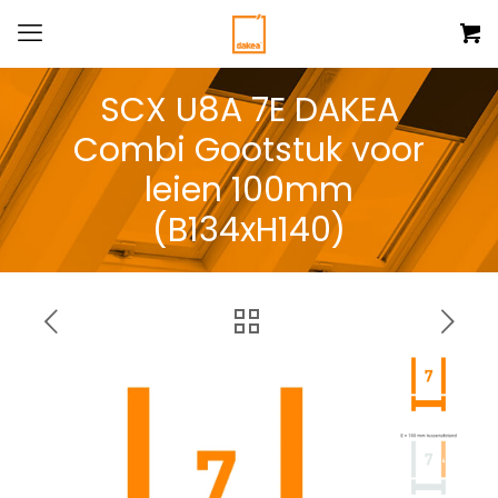
SCX U8A 7E DAKEA
Combi Gootstuk voor
leien 100mm
(B134xH140)