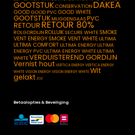
DAKEA
GOOTSTUK
CONSERVATION
GOOD
GOOD WHITE
GOOD PVC
GOOTSTUK
PVC
MUGGENGAAS
RETOUR 80%
RETOUR
SMOKE
ROLLUIK
ROLGORDIJN
SECURE WHITE
VENT ENERGY
SMOKE VENT WHITE
ULTIMA
ULTIMA COMFORT
ULTIMA ENERGY
ULTIMA
ULTIMA
ENERGY PVC
ULTIMA ENERGY WHITE
VERDUISTEREND GORDIJN
WHITE
Vernist hout
VERTICA ENERGY
VERTICA ENERGY
Wit
WHITE
VISION ENERGY
VISION ENERGY WHITE
gelakt
ZOZ
Betaalopties & Beveiliging