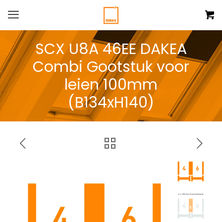
SCX U8A 46EE DAKEA
Combi Gootstuk voor
leien 100mm
(B134xH140)