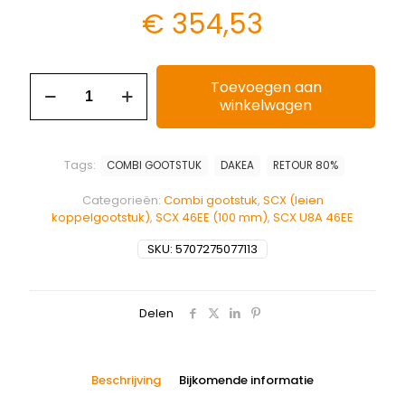
€
354,53
Toevoegen aan
winkelwagen
Tags:
COMBI GOOTSTUK
DAKEA
RETOUR 80%
Categorieën:
Combi gootstuk
,
SCX (leien
koppelgootstuk)
,
SCX 46EE (100 mm)
,
SCX U8A 46EE
SKU:
5707275077113
Delen
Beschrijving
Bijkomende informatie