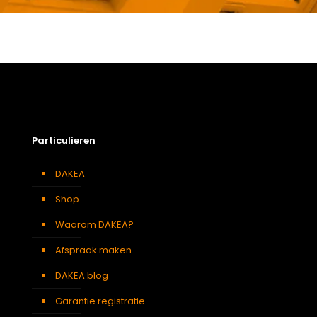
Gewicht
8 kg
Afmetingen doos
174 × 50 × 12 cm
Afmeting dakraam
134 x 140 cm – U8A
Soort dakbedekking
Leien
Particulieren
DAKEA
Shop
Waarom DAKEA?
Afspraak maken
DAKEA blog
Garantie registratie