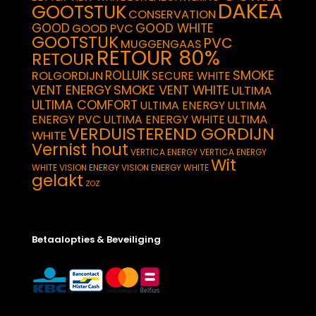
DAKEA
GOOTSTUK
CONSERVATION
GOOD
GOOD WHITE
GOOD PVC
GOOTSTUK
PVC
MUGGENGAAS
RETOUR 80%
RETOUR
SMOKE
ROLLUIK
ROLGORDIJN
SECURE WHITE
VENT ENERGY
SMOKE VENT WHITE
ULTIMA
ULTIMA COMFORT
ULTIMA ENERGY
ULTIMA
ULTIMA
ENERGY PVC
ULTIMA ENERGY WHITE
VERDUISTEREND GORDIJN
WHITE
Vernist hout
VERTICA ENERGY
VERTICA ENERGY
Wit
WHITE
VISION ENERGY
VISION ENERGY WHITE
gelakt
ZOZ
Betaalopties & Beveiliging