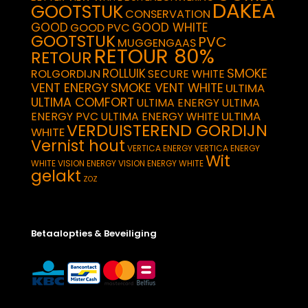
DAKEA
GOOTSTUK
CONSERVATION
GOOD
GOOD WHITE
GOOD PVC
GOOTSTUK
PVC
MUGGENGAAS
RETOUR 80%
RETOUR
SMOKE
ROLLUIK
ROLGORDIJN
SECURE WHITE
VENT ENERGY
SMOKE VENT WHITE
ULTIMA
ULTIMA COMFORT
ULTIMA ENERGY
ULTIMA
ULTIMA
ENERGY PVC
ULTIMA ENERGY WHITE
VERDUISTEREND GORDIJN
WHITE
Vernist hout
VERTICA ENERGY
VERTICA ENERGY
Wit
WHITE
VISION ENERGY
VISION ENERGY WHITE
gelakt
ZOZ
Betaalopties & Beveiliging