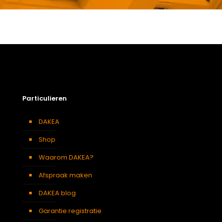
Gewicht
3,2 kg
Afmetingen doos
143 × 50 × 12 cm
Afmeting dakraam
78 x 140 cm – M8A
Soort dakbedekking
Leien
Particulieren
DAKEA
Shop
Waarom DAKEA?
Afspraak maken
DAKEA blog
Garantie registratie