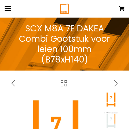
SCX M8A 7E DAKEA
Combi Gootstuk voor
leien 100mm
(B78xH140)