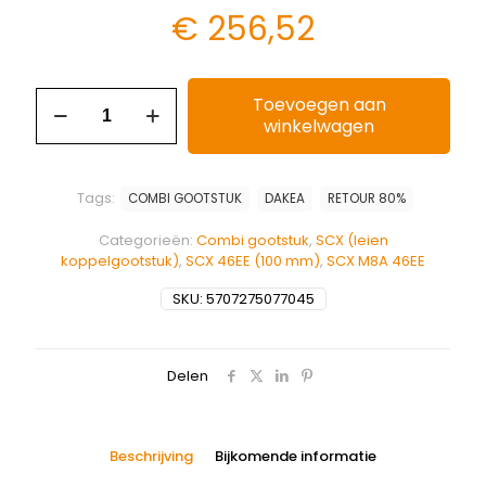
€
256,52
Toevoegen aan
winkelwagen
Tags:
COMBI GOOTSTUK
DAKEA
RETOUR 80%
Categorieën:
Combi gootstuk
,
SCX (leien
koppelgootstuk)
,
SCX 46EE (100 mm)
,
SCX M8A 46EE
SKU:
5707275077045
Delen
Beschrijving
Bijkomende informatie