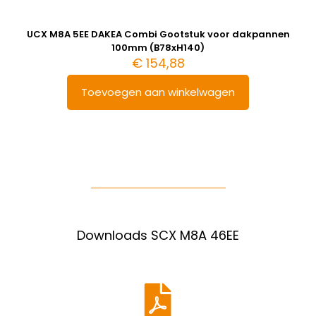
UCX M8A 5EE DAKEA Combi Gootstuk voor dakpannen
100mm (B78xH140)
€
154,88
Toevoegen aan winkelwagen
Downloads SCX M8A 46EE