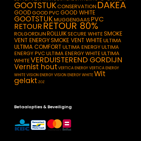
DAKEA
GOOTSTUK
CONSERVATION
GOOD
GOOD WHITE
GOOD PVC
GOOTSTUK
PVC
MUGGENGAAS
RETOUR 80%
RETOUR
SMOKE
ROLLUIK
ROLGORDIJN
SECURE WHITE
VENT ENERGY
SMOKE VENT WHITE
ULTIMA
ULTIMA COMFORT
ULTIMA ENERGY
ULTIMA
ULTIMA
ENERGY PVC
ULTIMA ENERGY WHITE
VERDUISTEREND GORDIJN
WHITE
Vernist hout
VERTICA ENERGY
VERTICA ENERGY
Wit
WHITE
VISION ENERGY
VISION ENERGY WHITE
gelakt
ZOZ
Betaalopties & Beveiliging