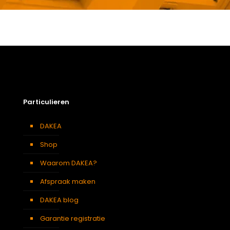
Gewicht
6,6 kg
Afmetingen doos
143 × 50 × 12 cm
Afmeting dakraam
78 x 140 cm – M8A
Soort dakbedekking
Leien
Particulieren
DAKEA
Shop
Waarom DAKEA?
Afspraak maken
DAKEA blog
Garantie registratie