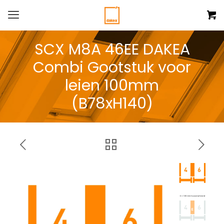
SCX M8A 46EE DAKEA
Combi Gootstuk voor
leien 100mm
(B78xH140)