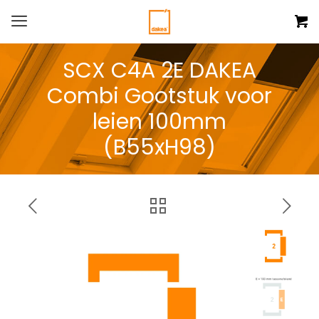
SCX C4A 2E DAKEA
Combi Gootstuk voor
leien 100mm
(B55xH98)