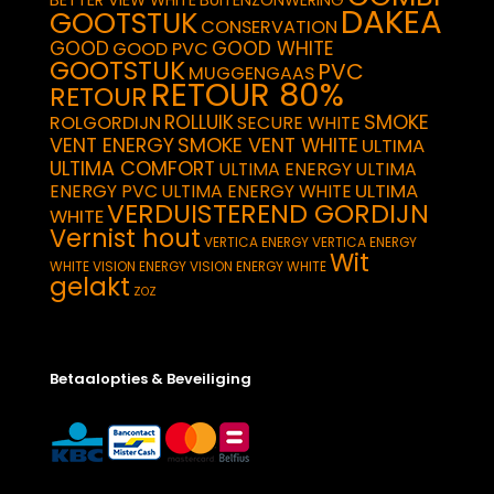
DAKEA
GOOTSTUK
CONSERVATION
GOOD
GOOD WHITE
GOOD PVC
GOOTSTUK
PVC
MUGGENGAAS
RETOUR 80%
RETOUR
SMOKE
ROLLUIK
ROLGORDIJN
SECURE WHITE
VENT ENERGY
SMOKE VENT WHITE
ULTIMA
ULTIMA COMFORT
ULTIMA ENERGY
ULTIMA
ULTIMA
ENERGY PVC
ULTIMA ENERGY WHITE
VERDUISTEREND GORDIJN
WHITE
Vernist hout
VERTICA ENERGY
VERTICA ENERGY
Wit
WHITE
VISION ENERGY
VISION ENERGY WHITE
gelakt
ZOZ
Betaalopties & Beveiliging