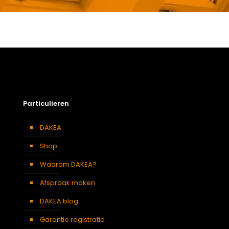
Gewicht
4,6 kg
Afmetingen doos
132 × 38 × 12 cm
Afmeting dakraam
55 x 98 cm – C4A
Soort dakbedekking
Leien
Particulieren
DAKEA
Shop
Waarom DAKEA?
Afspraak maken
DAKEA blog
Garantie registratie