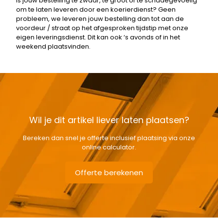
Is jouw bestelling te zwaar, te groot of te schadegevoelig
om te laten leveren door een koerierdienst? Geen
probleem, we leveren jouw bestelling dan tot aan de
voordeur / straat op het afgesproken tijdstip met onze
eigen leveringsdienst. Dit kan ook ‘s avonds of in het
weekend plaatsvinden.
Wil je dit artikel liever laten plaatsen?
Bereken dan snel je offerte inclusief plaatsing via onze
online calculator.
Offerte berekenen