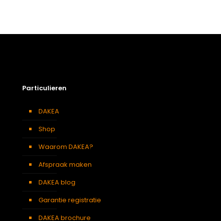
Gewicht
4,9 kg
Afmetingen doos
132 × 38 × 24 cm
Afmeting dakraam
55 x 98 cm – C4A
Soort dakbedekking
Leien
Particulieren
DAKEA
Shop
Waarom DAKEA?
Afspraak maken
DAKEA blog
Garantie registratie
DAKEA brochure