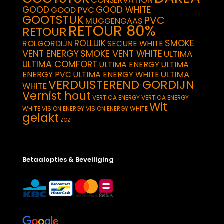
CONSERVATION
GOOD
GOOD WHITE
GOOD PVC
GOOTSTUK
PVC
MUGGENGAAS
RETOUR 80%
RETOUR
SMOKE
ROLLUIK
ROLGORDIJN
SECURE WHITE
VENT ENERGY
SMOKE VENT WHITE
ULTIMA
ULTIMA COMFORT
ULTIMA ENERGY
ULTIMA
ULTIMA
ENERGY PVC
ULTIMA ENERGY WHITE
VERDUISTEREND GORDIJN
WHITE
Vernist hout
VERTICA ENERGY
VERTICA ENERGY
Wit
WHITE
VISION ENERGY
VISION ENERGY WHITE
gelakt
ZOZ
Betaalopties & Beveiliging