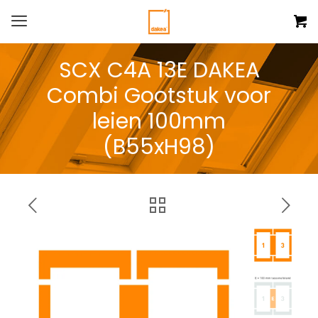
SCX C4A 13E DAKEA
Combi Gootstuk voor
leien 100mm
(B55xH98)