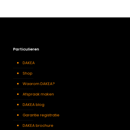
Gewicht
0,41 kg
Afmetingen doos
34 × 18 × 6 cm
Afmeting dakraam
78 x 118 cm M6A
Berging
,
Dressing
,
Eetkamer
,
Zolder
,
Badkamer
,
Soort kamer
Slaapkamer
,
Gang
,
Garage
,
Kantoor
,
Keuken
,
Toilet
,
Particulieren
Traphal
,
Woonkamer
Centraal gescharnierd
,
Hoog
Openingswijze
DAKEA
draaipunt
Shop
Waarom DAKEA?
Afspraak maken
DAKEA blog
Garantie registratie
DAKEA brochure