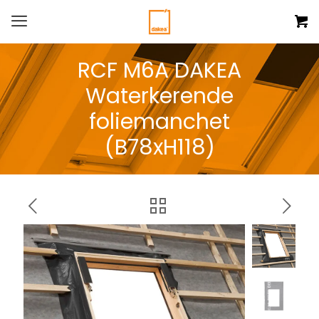
RCF M6A DAKEA
Waterkerende
foliemanchet
(B78xH118)