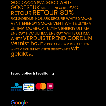
GOOD
GOOD WHITE
GOOD PVC
GOOTSTUK
PVC
MUGGENGAAS
RETOUR 80%
RETOUR
SMOKE
ROLLUIK
ROLGORDIJN
SECURE WHITE
VENT ENERGY
SMOKE VENT WHITE
ULTIMA
ULTIMA COMFORT
ULTIMA ENERGY
ULTIMA
ULTIMA
ENERGY PVC
ULTIMA ENERGY WHITE
VERDUISTEREND GORDIJN
WHITE
Vernist hout
VERTICA ENERGY
VERTICA ENERGY
Wit
WHITE
VISION ENERGY
VISION ENERGY WHITE
gelakt
ZOZ
Betaalopties & Beveiliging