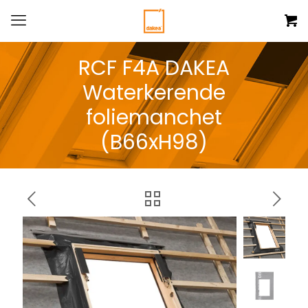
RCF F4A DAKEA
Waterkerende
foliemanchet
(B66xH98)