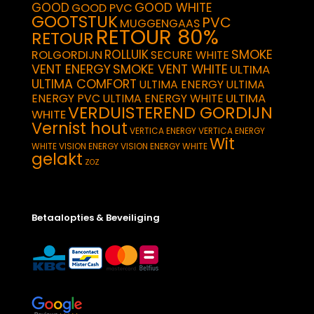
GOOD
GOOD WHITE
GOOD PVC
GOOTSTUK
PVC
MUGGENGAAS
RETOUR 80%
RETOUR
SMOKE
ROLLUIK
ROLGORDIJN
SECURE WHITE
VENT ENERGY
SMOKE VENT WHITE
ULTIMA
ULTIMA COMFORT
ULTIMA ENERGY
ULTIMA
ULTIMA
ENERGY PVC
ULTIMA ENERGY WHITE
VERDUISTEREND GORDIJN
WHITE
Vernist hout
VERTICA ENERGY
VERTICA ENERGY
Wit
WHITE
VISION ENERGY
VISION ENERGY WHITE
gelakt
ZOZ
Betaalopties & Beveiliging