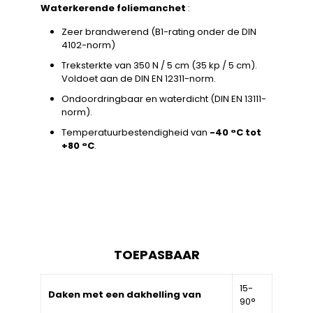
Waterkerende foliemanchet
:
Zeer brandwerend (B1-rating onder de DIN
4102-norm)
Treksterkte van 350 N / 5 cm (35 kp / 5 cm).
Voldoet aan de DIN EN 12311-norm.
Ondoordringbaar en waterdicht (DIN EN 13111-
norm).
Temperatuurbestendigheid van
-40 °C tot
+80 °C
.
TOEPASBAAR
15-
Daken met een dakhelling van
90°