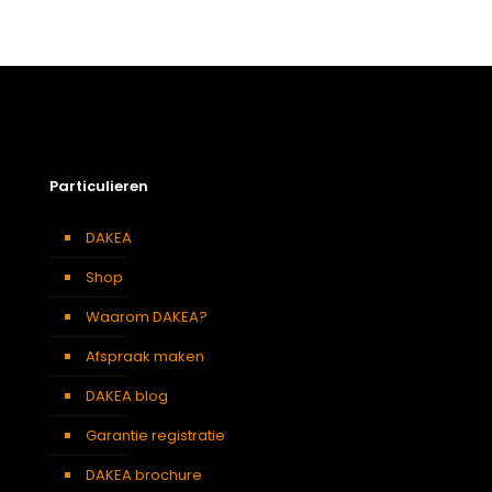
Gewicht
0,40 kg
Afmetingen doos
34 × 18 × 6 cm
Afmeting dakraam
66 x 98 cm – F4A
Berging
,
Dressing
,
Eetkamer
,
Zolder
,
Badkamer
,
Soort kamer
Slaapkamer
,
Gang
,
Garage
,
Kantoor
,
Keuken
,
Toilet
,
Particulieren
Traphal
,
Woonkamer
Centraal gescharnierd
,
Hoog
Openingswijze
DAKEA
draaipunt
Shop
Waarom DAKEA?
Afspraak maken
DAKEA blog
Garantie registratie
DAKEA brochure