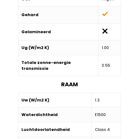
Gehard
Gelamineerd
Ug (W/m2 K)
1.00
Totale zonne-energie
0.55
transmissie
RAAM
Uw (W/m2 K)
1.3
Waterdichtheid
E1500
Luchtdoorlatendheid
Class 4