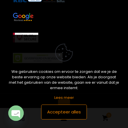
We gebruiken cookies om ervoor te zorgen dat we je de
beste ervaring op onze website bieden. Als je doorgaat
met het gebruiken van de website, gaan we er vanuit dat je
ermee instemt.
Lees meer
Accepteer alles
0
Geef daglicht aan je dromen. | © 2026
ikwileendakraam.be | Alle rechten voorbehouden |
Open
Partner van
APEX-Groep