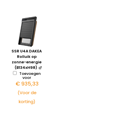
SSR U4A DAKEA
Rolluik op
zonne-energie
(B134xH98)
Toevoegen
voor
€
935,33
(Voor de
korting)