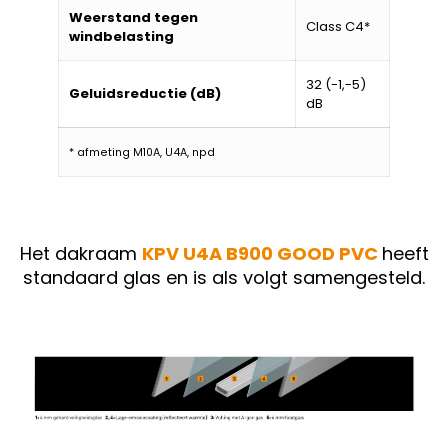
Weerstand tegen
Class C4*
windbelasting
32 (-1,-5)
Geluidsreductie (dB)
dB
* afmeting M10A, U4A, npd
Het dakraam
KPV U4A B900 GOOD PVC
heeft
standaard glas en is als volgt samengesteld.