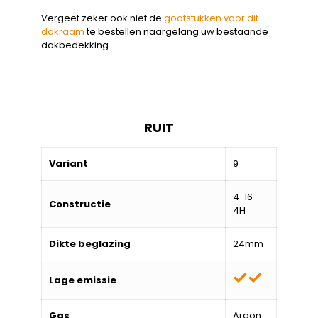
Vergeet zeker ook niet de
gootstukken voor dit
dakraam
te bestellen naargelang uw bestaande
dakbedekking.
RUIT
Variant
9
4-16-
Constructie
4H
Dikte beglazing
24mm
Lage emissie
Gas
Argon