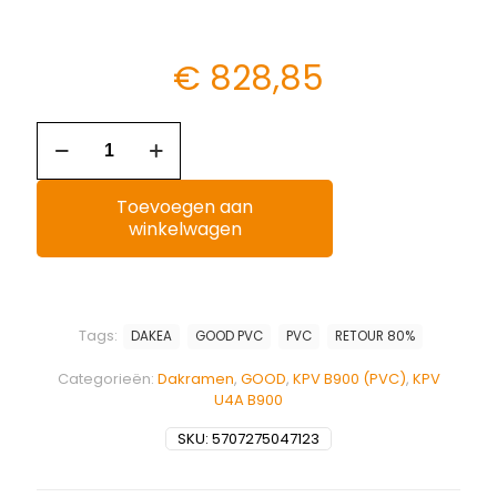
€
828,85
Toevoegen aan
winkelwagen
Tags:
DAKEA
GOOD PVC
PVC
RETOUR 80%
Categorieën:
Dakramen
,
GOOD
,
KPV B900 (PVC)
,
KPV
U4A B900
SKU:
5707275047123