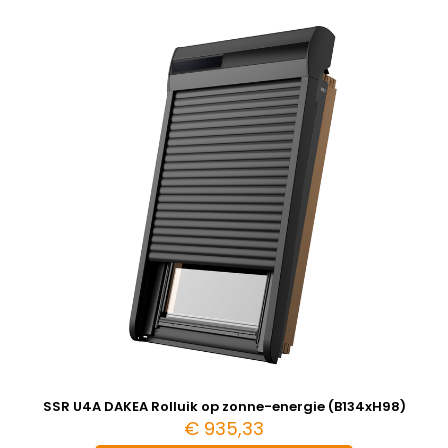
SSR U4A DAKEA Rolluik op zonne-energie (B134xH98)
€
935,33