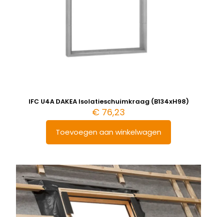
IFC U4A DAKEA Isolatieschuimkraag (B134xH98)
€
76,23
Toevoegen aan winkelwagen