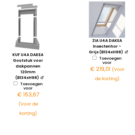
ZIA U4A DAKEA
Insectenhor -
Grijs (B134xH98)
KUF U4A DAKEA
Toevoegen
Gootstuk voor
voor
dakpannen
€
219,01
(Voor
120mm
(B134xH98)
de korting)
Toevoegen
voor
€
153,67
(Voor de
korting)