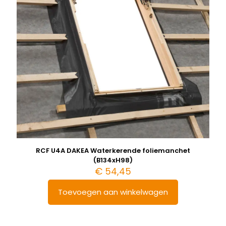
RCF U4A DAKEA Waterkerende foliemanchet
(B134xH98)
€
54,45
Toevoegen aan winkelwagen