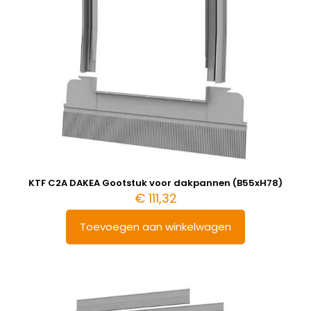
KTF C2A DAKEA Gootstuk voor dakpannen (B55xH78)
€
111,32
Toevoegen aan winkelwagen