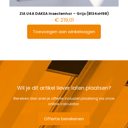
ZIA U4A DAKEA Insectenhor – Grijs (B134xH98)
€
219,01
Toevoegen aan winkelwagen
Wil je dit artikel liever laten plaatsen?
Bereken dan snel je offerte inclusief plaatsing via onze
online calculator.
Offerte berekenen