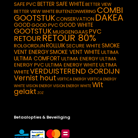
BETTER SAFE WHITE
SAFE PVC
BETTER VIEW
COMBI
BETTER VIEW WHITE
BUITENZONWERING
DAKEA
GOOTSTUK
CONSERVATION
GOOD
GOOD WHITE
GOOD PVC
GOOTSTUK
PVC
MUGGENGAAS
RETOUR 80%
RETOUR
SMOKE
ROLLUIK
ROLGORDIJN
SECURE WHITE
VENT ENERGY
SMOKE VENT WHITE
ULTIMA
ULTIMA COMFORT
ULTIMA ENERGY
ULTIMA
ULTIMA
ENERGY PVC
ULTIMA ENERGY WHITE
VERDUISTEREND GORDIJN
WHITE
Vernist hout
VERTICA ENERGY
VERTICA ENERGY
Wit
WHITE
VISION ENERGY
VISION ENERGY WHITE
gelakt
ZOZ
Betaalopties & Beveiliging