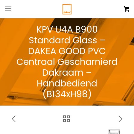
KPV U4A B900
Standard Glass –
DAKEA GOOD PVC
Centraal Gescharnierd
Dakraam –
Handbediend
(B134xH98)