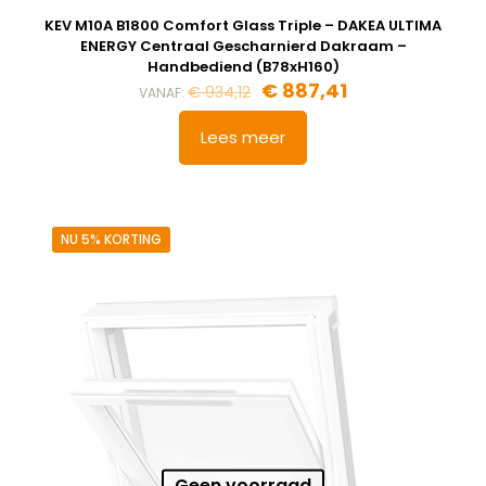
KEV M10A B1800 Comfort Glass Triple – DAKEA ULTIMA
ENERGY Centraal Gescharnierd Dakraam –
Handbediend (B78xH160)
€
887,41
€
934,12
VANAF:
Lees meer
NU 5% KORTING
Geen voorraad