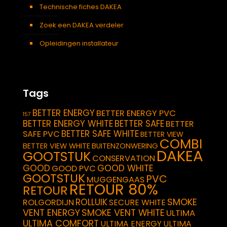
Technische fiches DAKEA
Zoek een DAKEA verdeler
Opleidingen installateur
Tags
BETTER ENERGY
BETTER ENERGY PVC
157
BETTER ENERGY WHITE
BETTER SAFE
BETTER
BETTER SAFE WHITE
SAFE PVC
BETTER VIEW
COMBI
BETTER VIEW WHITE
BUITENZONWERING
DAKEA
GOOTSTUK
CONSERVATION
GOOD
GOOD WHITE
GOOD PVC
GOOTSTUK
PVC
MUGGENGAAS
RETOUR 80%
RETOUR
SMOKE
ROLLUIK
ROLGORDIJN
SECURE WHITE
VENT ENERGY
SMOKE VENT WHITE
ULTIMA
ULTIMA COMFORT
ULTIMA ENERGY
ULTIMA