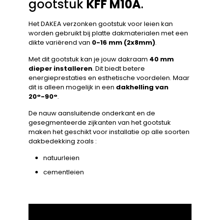
gootstuk
KFF M10A
.
Het DAKEA verzonken gootstuk voor leien kan
worden gebruikt bij platte dakmaterialen met een
dikte variërend van
0-16 mm (2x8mm)
.
Met dit gootstuk kan je jouw dakraam
40 mm
dieper installeren
. Dit biedt betere
energieprestaties en esthetische voordelen. Maar
dit is alleen mogelijk in een
dakhelling van
20°-90°
.
De nauw aansluitende onderkant en de
gesegmenteerde zijkanten van het gootstuk
maken het geschikt voor installatie op alle soorten
dakbedekking zoals :
natuurleien
cementleien