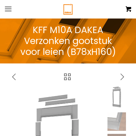
KFF M10A DAKEA
Verzonken gootstuk
voor leien (B78xH160)