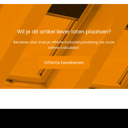
Wil je dit artikel liever laten plaatsen?
Bereken dan snel je offerte inclusief plaatsing via onze
online calculator.
Offerte berekenen
Gewicht
7,7 kg
Afmetingen doos
168 × 38 × 12 cm
Afmeting dakraam
78 x 160 cm – M10A
Soort dakbedekking
Leien