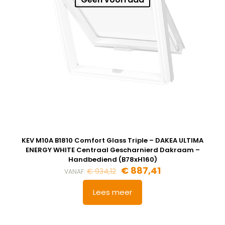
KEV M10A B1810 Comfort Glass Triple – DAKEA ULTIMA
ENERGY WHITE Centraal Gescharnierd Dakraam –
Handbediend (B78xH160)
€
887,41
€
934,12
VANAF:
Lees meer