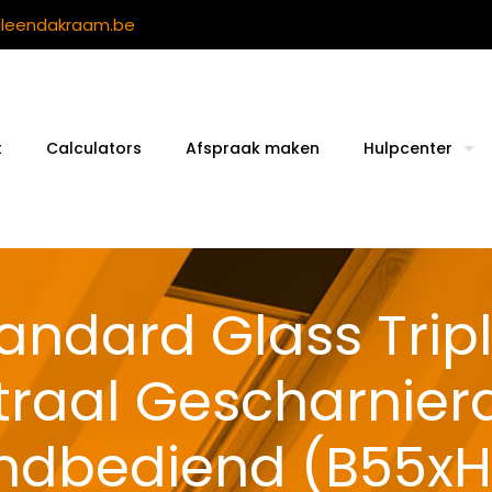
ileendakraam.be
t
Calculators
Afspraak maken
Hulpcenter
andard Glass Trip
raal Gescharnie
ndbediend (B55xH