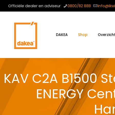
Officiële dealer en adviseur
0800/82 888
info@ikw
DAKEA
Shop
Overzich
KAV C2A B1500 St
ENERGY Cent
Ha