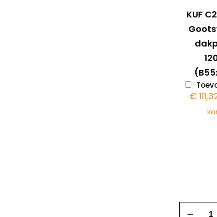
KUF C
Goots
dak
1
(B55
Toevo
€
111,3
ko