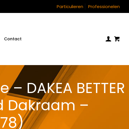
Particulieren
Professionelen
Contact
le – DAKEA BETTER
rd Dakraam –
78)