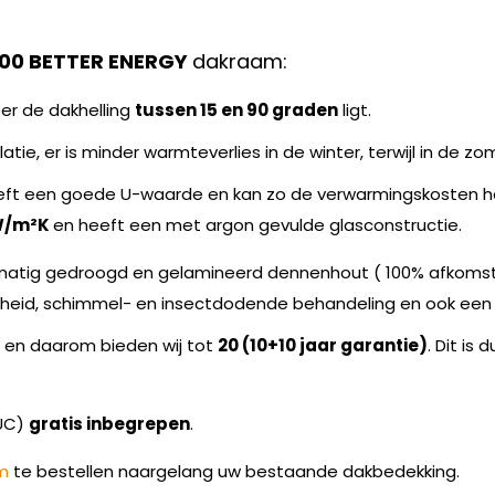
500 BETTER ENERGY
dakraam:
er de dakhelling
tussen 15 en 90 graden
ligt.
tie, er is minder warmteverlies in de winter, terwijl in de
ft een goede U-waarde en kan zo de verwarmingskosten help
 W/m²K
en heeft een met argon gevulde glasconstructie.
tmatig gedroogd en gelamineerd dennenhout ( 100% afkomstig
heid, schimmel- en insectdodende behandeling en ook een
n en daarom bieden wij tot
20 (10+10 jaar garantie)
. Dit is
RUC)
gratis inbegrepen
.
m
te bestellen naargelang uw bestaande dakbedekking.