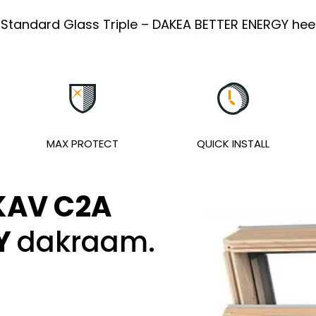
tandard Glass Triple – DAKEA BETTER ENERGY heef
MAX PROTECT
QUICK INSTALL
KAV C2A
GY
dakraam.