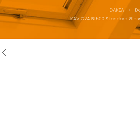
DAKEA
D
KAV C2A B1500 Standard Glas