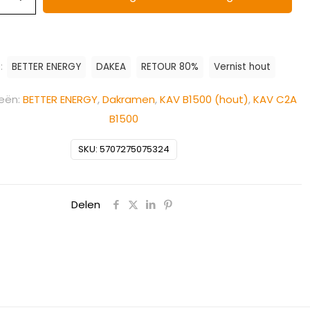
:
BETTER ENERGY
DAKEA
RETOUR 80%
Vernist hout
eën:
BETTER ENERGY
,
Dakramen
,
KAV B1500 (hout)
,
KAV C2A
B1500
SKU:
5707275075324
Delen