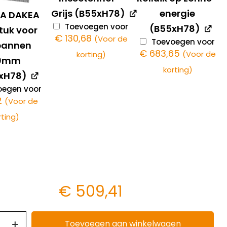
Grijs (B55xH78)
energie
2A DAKEA
Toevoegen voor
(B55xH78)
tuk voor
€
130,68
(Voor de
Toevoegen voor
pannen
€
683,65
(Voor de
korting)
20mm
korting)
xH78)
egen voor
2
(Voor de
rting)
€
509,41
Toevoegen aan winkelwagen