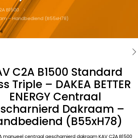
2A B1500
raam – Handbediend (B55xH78)
AV C2A B1500 Standard
ss Triple – DAKEA BETTER
ENERGY Centraal
scharnierd Dakraam –
andbediend (B55xH78)
A manueel centraal gescharnierd dakraam KAV C2A B1500