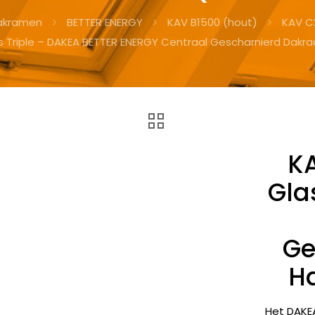
akramen
BETTER ENERGY
KAV B1500 (hout)
KAV C
s Triple – DAKEA BETTER ENERGY Centraal Gescharnierd Dak
K
Gla
Ge
H
Het DAKE