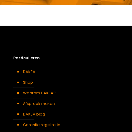
Gewicht
0,63 kg
Afmetingen doos
84 × 17,5 × 11 cm
Afmeting dakraam
78 x 160 cm – M10A
Berging
,
Dressing
,
Eetkamer
,
Zolder
,
Badkamer
,
Soort kamer
Slaapkamer
,
Gang
,
Garage
,
Kantoor
,
Keuken
,
Toilet
,
Particulieren
Traphal
,
Woonkamer
Centraal gescharnierd
,
Hoog
Openingswijze
DAKEA
draaipunt
Shop
Waarom DAKEA?
Afspraak maken
DAKEA blog
Garantie registratie