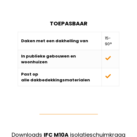
TOEPASBAAR
15-
Daken met een dakhelling van
90°
In publieke gebouwen en
woonhuizen
Past op
alle
dakbedekkingsmaterialen
Downloads
IFC M10A
isolatieschuimkraag