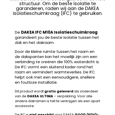
structuur. Om de beste isolatie te
garanderen, raden wij aan de DAKEA
isolatieschuimkraag (IFC) te gebruiken.
De
DAKEA IFC M10A Isolatieschuimkraag
garandeert jou de beste isolatie tussen het
dak en het dakraam.
Door de kleine ruimte tussen het raam en
de dakspanten kan het moeilijk zijn om een
verbinding te creëren die 100% waterdicht is.
De IFC vormt een sluitend kader rond het
raam en vermindert warmteverlies. De IFC
helpt ook met een eenvoudigere, snellere
en foutloze installatie.
Dit product wordt
gratis geleverd
als onderdeel
van de
DAKEA ULTIMA
– verpakking. Voor alle
andere dakramen is het te verkrijgen als een apart
accessoire.
De IFC is
niet geschikt
voor DAKEA
GOOD (KDV)-