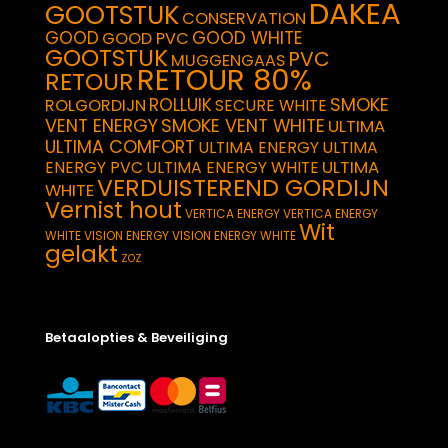
DAKEA
GOOTSTUK
CONSERVATION
GOOD
GOOD WHITE
GOOD PVC
GOOTSTUK
PVC
MUGGENGAAS
RETOUR 80%
RETOUR
SMOKE
ROLLUIK
ROLGORDIJN
SECURE WHITE
VENT ENERGY
SMOKE VENT WHITE
ULTIMA
ULTIMA COMFORT
ULTIMA ENERGY
ULTIMA
ULTIMA
ENERGY PVC
ULTIMA ENERGY WHITE
VERDUISTEREND GORDIJN
WHITE
Vernist hout
VERTICA ENERGY
VERTICA ENERGY
Wit
WHITE
VISION ENERGY
VISION ENERGY WHITE
gelakt
ZOZ
Betaalopties & Beveiliging