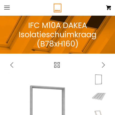
IFC M10A DAKEA
Isolatieschuimkraag
(B78xH160)