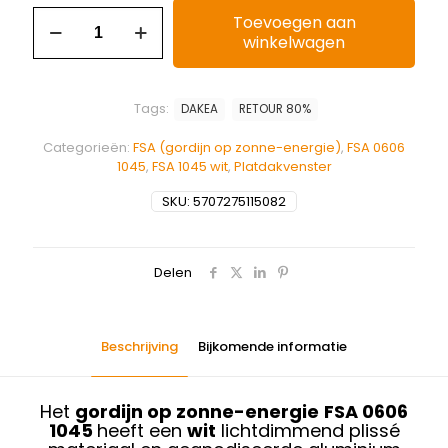
Toevoegen aan
winkelwagen
Tags:
DAKEA
RETOUR 80%
Categorieën:
FSA (gordijn op zonne-energie)
,
FSA 0606
1045
,
FSA 1045 wit
,
Platdakvenster
SKU:
5707275115082
Delen
Beschrijving
Bijkomende informatie
Het
gordijn op zonne-energie
FSA 0606
1045
heeft een
wit
lichtdimmend plissé