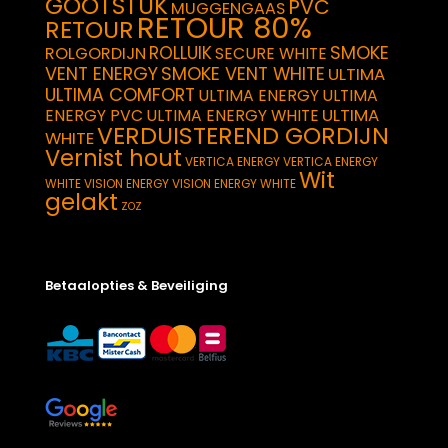
GOOTSTUK
PVC
MUGGENGAAS
RETOUR 80%
RETOUR
SMOKE
ROLLUIK
ROLGORDIJN
SECURE WHITE
VENT ENERGY
SMOKE VENT WHITE
ULTIMA
ULTIMA COMFORT
ULTIMA ENERGY
ULTIMA
ULTIMA
ENERGY PVC
ULTIMA ENERGY WHITE
VERDUISTEREND GORDIJN
WHITE
Vernist hout
VERTICA ENERGY
VERTICA ENERGY
Wit
WHITE
VISION ENERGY
VISION ENERGY WHITE
gelakt
ZOZ
Betaalopties & Beveiliging