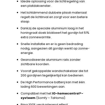
Ideale oplossing voor de lichtregeling van
een platdakvenster.
Het lichtdimmend dubbele plissé materiaal
regelt de lichtinval en zorgt voor een betere
slaap.
Dankzij de speciale aluminium laag in het
honingraat doek blokkeert het gordijn tot 51%
extra zonnewarmte.
Snelle installatie en er is geen bedrading
nodig, aangezien dit gordijn werkt op zonne-
energie.
Geanodiseerde aluminium rails zonder
zichtbare koorden.
Vooraf gekoppelde wandschakelaar die tot
200 gordijnen tegelijkertijd kan bedienen.
De High Performance batterij kan met één
lading 600 bewerkingen aan.
Compatibel met het
IO-homecontrol®-
systeem
(Somfy – TaHoma).
Bijna 100% verduisterend effect.