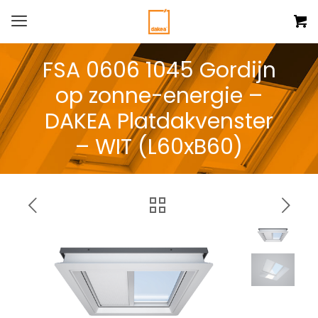
FSA 0606 1045 Gordijn
op zonne-energie –
DAKEA Platdakvenster
– WIT (L60xB60)