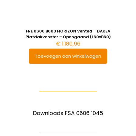
FRE 0606 B600 HORIZON Vented – DAKEA
Platdakvenster – Opengaand (L60xB60)
€
1.180,96
Toevoegen aan winkelwagen
Downloads FSA 0606 1045