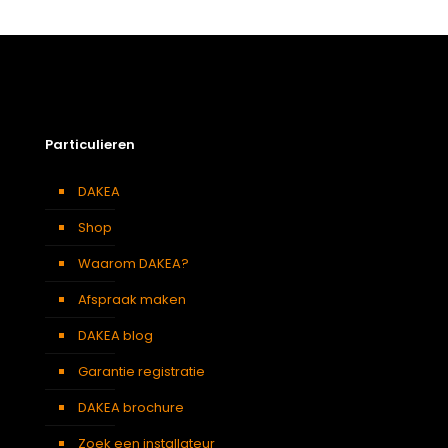
Afmetingen doos
118 × 8 × 17 cm
Afmetingen
60 x 60 cm 0606
platdakvenster
Berging
,
Dressing
,
Eetkamer
,
Zolder
,
Badkamer
,
Soort kamer
Slaapkamer
,
Gang
,
Garage
,
Particulieren
Kantoor
,
Keuken
,
Traphal
,
Woonkamer
DAKEA
Shop
Waarom DAKEA?
Afspraak maken
DAKEA blog
Garantie registratie
DAKEA brochure
Zoek een installateur