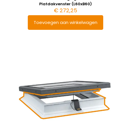
Platdakvenster (L60xB60)
€
272,25
Toevoegen aan winkelwagen