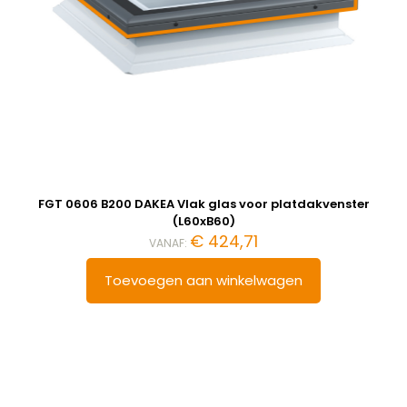
FGT 0606 B200 DAKEA Vlak glas voor platdakvenster
(L60xB60)
€
424,71
VANAF:
Toevoegen aan winkelwagen