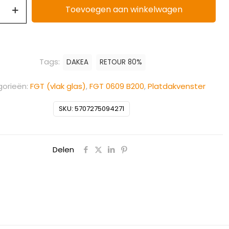
Toevoegen aan winkelwagen
Tags:
DAKEA
RETOUR 80%
orieën:
FGT (vlak glas)
,
FGT 0609 B200
,
Platdakvenster
SKU:
5707275094271
Delen