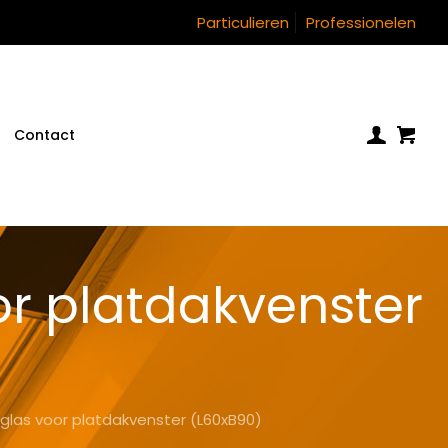
Particulieren
Professionelen
Contact
or platdakvenster
glas voor platdakvenster (L60xB90)