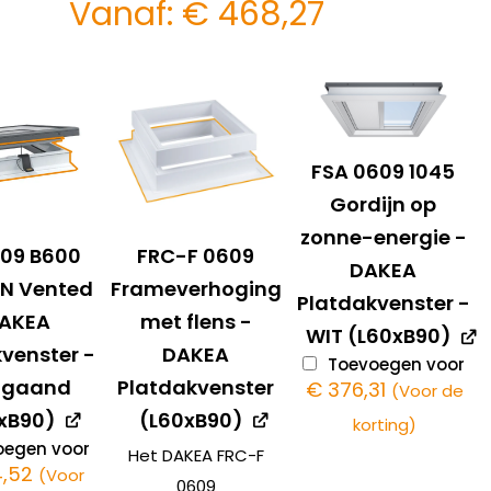
Vanaf:
€
468,27
FSA 0609 1045
Gordijn op
zonne-energie -
609 B600
FRC-F 0609
DAKEA
N Vented
Frameverhoging
Platdakvenster -
DAKEA
met flens -
WIT (L60xB90)
venster -
DAKEA
Toevoegen voor
ngaand
Platdakvenster
€
376,31
(Voor de
xB90)
(L60xB90)
korting)
egen voor
Het DAKEA FRC-F
4,52
(Voor
0609