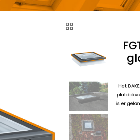
FG
gl
Het DAKEA
platdakve
is er gela