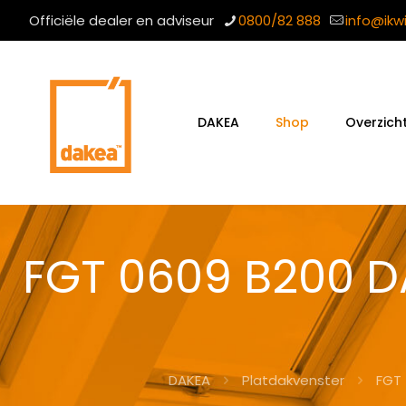
Officiële dealer en adviseur
0800/82 888
info@ikw
DAKEA
Shop
Overzich
FGT 0609 B200 DA
DAKEA
Platdakvenster
FGT 