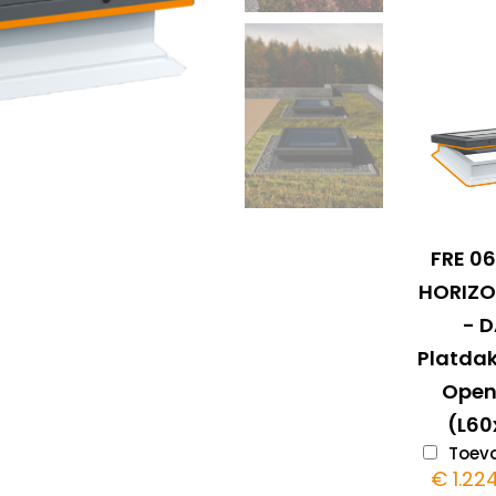
FRE 0
HORIZO
- 
Platdak
Ope
(L60
Toevo
€
1.22