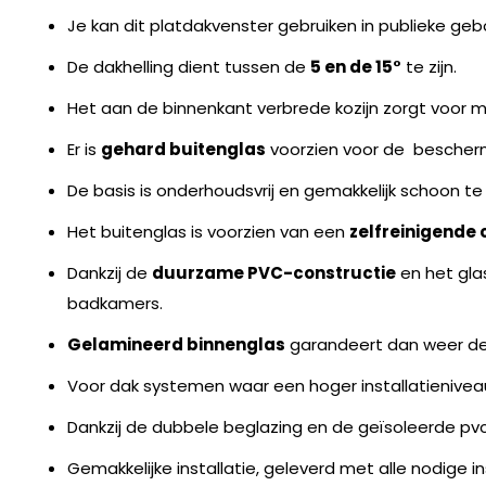
Je kan dit platdakvenster gebruiken in publieke g
De dakhelling dient tussen de
5 en de 15°
te zijn.
Het aan de binnenkant verbrede kozijn zorgt voor me
Er is
gehard buitenglas
voorzien voor de bescher
De basis is onderhoudsvrij en gemakkelijk schoon te
Het buitenglas is voorzien van een
zelfreinigende 
Dankzij de
duurzame PVC-constructie
en het gla
badkamers.
Gelamineerd binnenglas
garandeert dan weer de v
Voor dak systemen waar een hoger installatieniveau
Dankzij de dubbele beglazing en de geïsoleerde pv
Gemakkelijke installatie, geleverd met alle nodige i