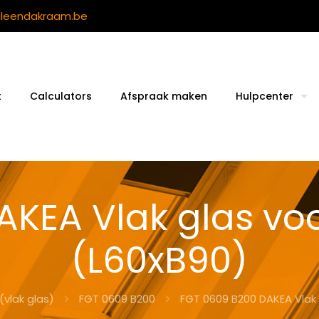
ileendakraam.be
t
Calculators
Afspraak maken
Hulpcenter
KEA Vlak glas vo
(L60xB90)
(vlak glas)
FGT 0609 B200
FGT 0609 B200 DAKEA Vlak 