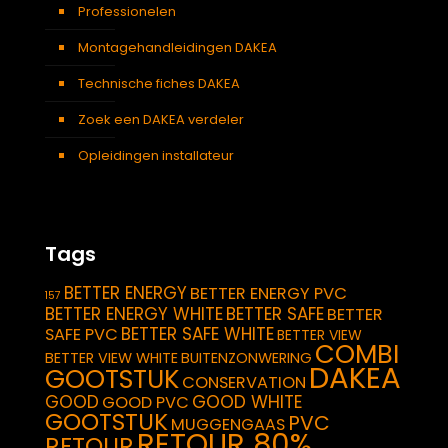
Professionelen
Montagehandleidingen DAKEA
Technische fiches DAKEA
Zoek een DAKEA verdeler
Opleidingen installateur
Tags
BETTER ENERGY
BETTER ENERGY PVC
157
BETTER ENERGY WHITE
BETTER SAFE
BETTER
BETTER SAFE WHITE
SAFE PVC
BETTER VIEW
COMBI
BETTER VIEW WHITE
BUITENZONWERING
DAKEA
GOOTSTUK
CONSERVATION
GOOD
GOOD WHITE
GOOD PVC
GOOTSTUK
PVC
MUGGENGAAS
RETOUR 80%
RETOUR