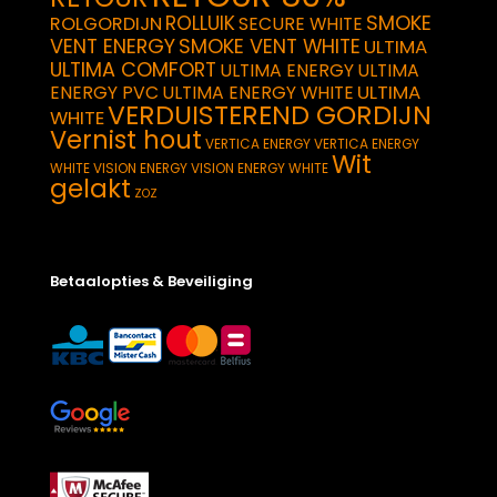
SMOKE
ROLLUIK
ROLGORDIJN
SECURE WHITE
VENT ENERGY
SMOKE VENT WHITE
ULTIMA
ULTIMA COMFORT
ULTIMA ENERGY
ULTIMA
ULTIMA
ENERGY PVC
ULTIMA ENERGY WHITE
VERDUISTEREND GORDIJN
WHITE
Vernist hout
VERTICA ENERGY
VERTICA ENERGY
Wit
WHITE
VISION ENERGY
VISION ENERGY WHITE
gelakt
ZOZ
Betaalopties & Beveiliging