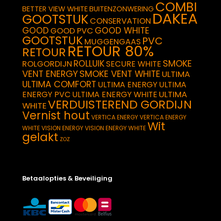
COMBI
BETTER VIEW WHITE
BUITENZONWERING
DAKEA
GOOTSTUK
CONSERVATION
GOOD
GOOD WHITE
GOOD PVC
GOOTSTUK
PVC
MUGGENGAAS
RETOUR 80%
RETOUR
SMOKE
ROLLUIK
ROLGORDIJN
SECURE WHITE
VENT ENERGY
SMOKE VENT WHITE
ULTIMA
ULTIMA COMFORT
ULTIMA ENERGY
ULTIMA
ULTIMA
ENERGY PVC
ULTIMA ENERGY WHITE
VERDUISTEREND GORDIJN
WHITE
Vernist hout
VERTICA ENERGY
VERTICA ENERGY
Wit
WHITE
VISION ENERGY
VISION ENERGY WHITE
gelakt
ZOZ
Betaalopties & Beveiliging