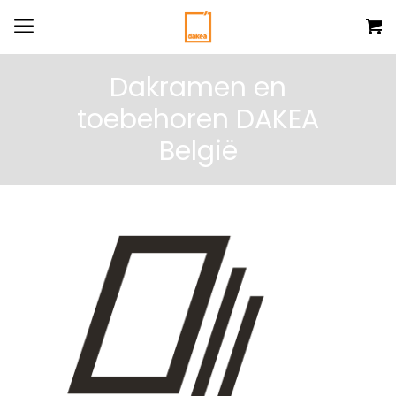
Dakramen en
toebehoren DAKEA
België