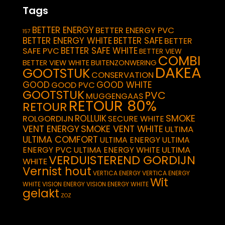
Tags
BETTER ENERGY
BETTER ENERGY PVC
157
BETTER ENERGY WHITE
BETTER SAFE
BETTER
BETTER SAFE WHITE
SAFE PVC
BETTER VIEW
COMBI
BETTER VIEW WHITE
BUITENZONWERING
DAKEA
GOOTSTUK
CONSERVATION
GOOD
GOOD WHITE
GOOD PVC
GOOTSTUK
PVC
MUGGENGAAS
RETOUR 80%
RETOUR
SMOKE
ROLLUIK
ROLGORDIJN
SECURE WHITE
VENT ENERGY
SMOKE VENT WHITE
ULTIMA
ULTIMA COMFORT
ULTIMA ENERGY
ULTIMA
ULTIMA
ENERGY PVC
ULTIMA ENERGY WHITE
VERDUISTEREND GORDIJN
WHITE
Vernist hout
VERTICA ENERGY
VERTICA ENERGY
Wit
WHITE
VISION ENERGY
VISION ENERGY WHITE
gelakt
ZOZ