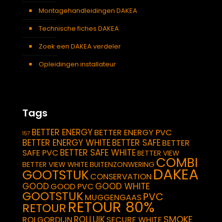
Montagehandleidingen DAKEA
Technische fiches DAKEA
Zoek een DAKEA verdeler
Opleidingen installateur
Tags
BETTER ENERGY
BETTER ENERGY PVC
157
BETTER ENERGY WHITE
BETTER SAFE
BETTER
BETTER SAFE WHITE
SAFE PVC
BETTER VIEW
COMBI
BETTER VIEW WHITE
BUITENZONWERING
DAKEA
GOOTSTUK
CONSERVATION
GOOD
GOOD WHITE
GOOD PVC
GOOTSTUK
PVC
MUGGENGAAS
RETOUR 80%
RETOUR
SMOKE
ROLLUIK
ROLGORDIJN
SECURE WHITE