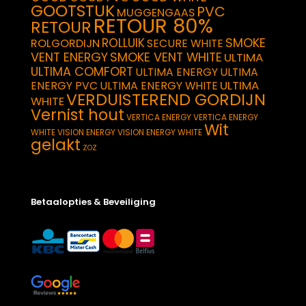
GOOTSTUK
PVC
MUGGENGAAS
RETOUR 80%
RETOUR
SMOKE
ROLLUIK
ROLGORDIJN
SECURE WHITE
VENT ENERGY
SMOKE VENT WHITE
ULTIMA
ULTIMA COMFORT
ULTIMA ENERGY
ULTIMA
ULTIMA
ENERGY PVC
ULTIMA ENERGY WHITE
VERDUISTEREND GORDIJN
WHITE
Vernist hout
VERTICA ENERGY
VERTICA ENERGY
Wit
WHITE
VISION ENERGY
VISION ENERGY WHITE
gelakt
ZOZ
Betaalopties & Beveiliging