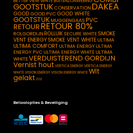
BETTER VIEW WHITE
BUITENZONWERING
DAKEA
GOOTSTUK
CONSERVATION
GOOD
GOOD WHITE
GOOD PVC
GOOTSTUK
PVC
MUGGENGAAS
RETOUR 80%
RETOUR
SMOKE
ROLLUIK
ROLGORDIJN
SECURE WHITE
VENT ENERGY
SMOKE VENT WHITE
ULTIMA
ULTIMA COMFORT
ULTIMA ENERGY
ULTIMA
ULTIMA
ENERGY PVC
ULTIMA ENERGY WHITE
VERDUISTEREND GORDIJN
WHITE
Vernist hout
VERTICA ENERGY
VERTICA ENERGY
Wit
WHITE
VISION ENERGY
VISION ENERGY WHITE
gelakt
ZOZ
Betaalopties & Beveiliging