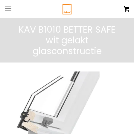
KAV B1010 BETTER SAFE
wit gelakt
glasconstructie