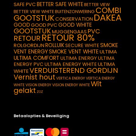
BETTER SAFE WHITE
SAFE PVC
BETTER VIEW
COMBI
BETTER VIEW WHITE
BUITENZONWERING
DAKEA
GOOTSTUK
CONSERVATION
GOOD
GOOD WHITE
GOOD PVC
GOOTSTUK
PVC
MUGGENGAAS
RETOUR 80%
RETOUR
SMOKE
ROLLUIK
ROLGORDIJN
SECURE WHITE
VENT ENERGY
SMOKE VENT WHITE
ULTIMA
ULTIMA COMFORT
ULTIMA ENERGY
ULTIMA
ULTIMA
ENERGY PVC
ULTIMA ENERGY WHITE
VERDUISTEREND GORDIJN
WHITE
Vernist hout
VERTICA ENERGY
VERTICA ENERGY
Wit
WHITE
VISION ENERGY
VISION ENERGY WHITE
gelakt
ZOZ
Betaalopties & Beveiliging