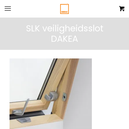
SLK veiligheidsslot
DAKEA