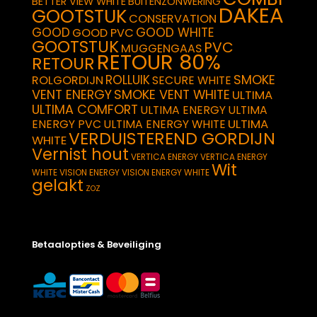
BETTER VIEW WHITE
BUITENZONWERING
DAKEA
GOOTSTUK
CONSERVATION
GOOD
GOOD WHITE
GOOD PVC
GOOTSTUK
PVC
MUGGENGAAS
RETOUR 80%
RETOUR
SMOKE
ROLLUIK
ROLGORDIJN
SECURE WHITE
VENT ENERGY
SMOKE VENT WHITE
ULTIMA
ULTIMA COMFORT
ULTIMA ENERGY
ULTIMA
ULTIMA
ENERGY PVC
ULTIMA ENERGY WHITE
VERDUISTEREND GORDIJN
WHITE
Vernist hout
VERTICA ENERGY
VERTICA ENERGY
Wit
WHITE
VISION ENERGY
VISION ENERGY WHITE
gelakt
ZOZ
Betaalopties & Beveiliging