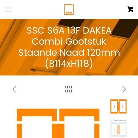
SSC S6A 13F DAKEA
Combi Gootstuk
Staande Naad 120mm
(B114xH118)