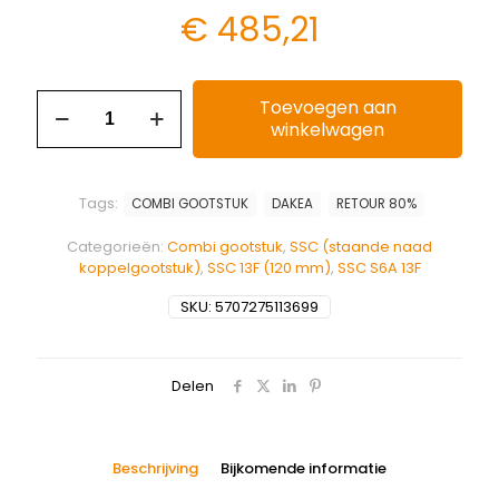
€
485,21
Toevoegen aan
winkelwagen
Tags:
COMBI GOOTSTUK
DAKEA
RETOUR 80%
Categorieën:
Combi gootstuk
,
SSC (staande naad
koppelgootstuk)
,
SSC 13F (120 mm)
,
SSC S6A 13F
SKU:
5707275113699
Delen
Beschrijving
Bijkomende informatie