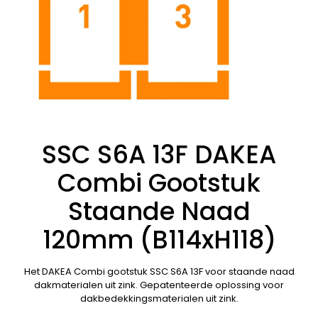
SSC S6A 13F DAKEA
Combi Gootstuk
Staande Naad
120mm (B114xH118)
Het DAKEA Combi gootstuk SSC S6A 13F voor staande naad
dakmaterialen uit zink. Gepatenteerde oplossing voor
dakbedekkingsmaterialen uit zink.