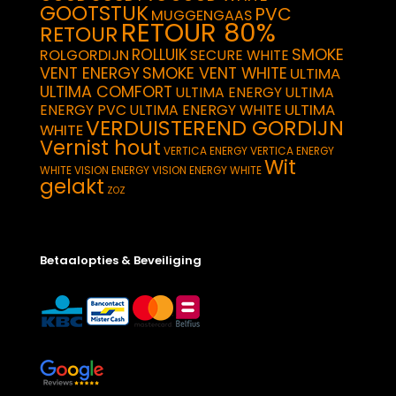
GOOTSTUK
PVC
MUGGENGAAS
RETOUR 80%
RETOUR
SMOKE
ROLLUIK
ROLGORDIJN
SECURE WHITE
VENT ENERGY
SMOKE VENT WHITE
ULTIMA
ULTIMA COMFORT
ULTIMA ENERGY
ULTIMA
ULTIMA
ENERGY PVC
ULTIMA ENERGY WHITE
VERDUISTEREND GORDIJN
WHITE
Vernist hout
VERTICA ENERGY
VERTICA ENERGY
Wit
WHITE
VISION ENERGY
VISION ENERGY WHITE
gelakt
ZOZ
Betaalopties & Beveiliging