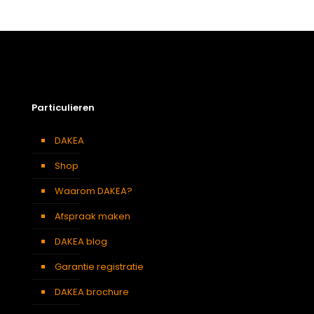
Afmetingen doos
174 × 50 × 24 cm
Afmeting dakraam
114 x 118 cm – S6A
Soort dakbedekking
Staande naad
Particulieren
DAKEA
Shop
Waarom DAKEA?
Afspraak maken
DAKEA blog
Garantie registratie
DAKEA brochure