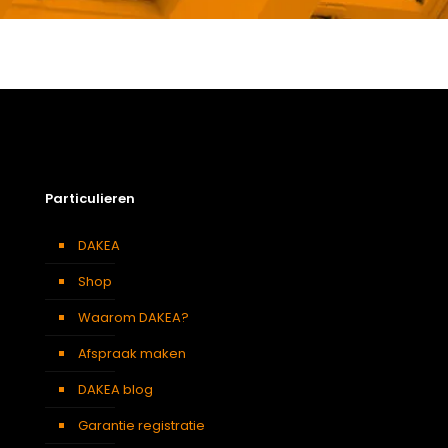
Gewicht
6,6 kg
Afmetingen doos
143 × 50 × 12 cm
Afmeting dakraam
114 x 118 cm – S6A
Soort dakbedekking
Leien
Particulieren
DAKEA
Shop
Waarom DAKEA?
Afspraak maken
DAKEA blog
Garantie registratie