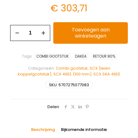
€
303,71
Toevoegen aan
winkelwagen
Tags:
COMBI GOOTSTUK
DAKEA
RETOUR 80%
Categorieën:
Combi gootstuk
,
SCX (leien
koppelgootstuk)
,
SCX 46EE (100 mm)
,
SCX S6A 46EE
SKU:
5707275077083
Delen
Beschrijving
Bijkomende informatie