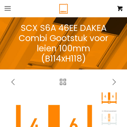
SCX S6A 46EE DAKEA
Combi Gootstuk voor
leien 100mm
(B114xH118)