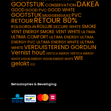
DAKEA
GOOTSTUK
CONSERVATION
GOOD
GOOD WHITE
GOOD PVC
GOOTSTUK
PVC
MUGGENGAAS
RETOUR 80%
RETOUR
SMOKE
ROLLUIK
ROLGORDIJN
SECURE WHITE
VENT ENERGY
SMOKE VENT WHITE
ULTIMA
ULTIMA COMFORT
ULTIMA ENERGY
ULTIMA
ULTIMA
ENERGY PVC
ULTIMA ENERGY WHITE
VERDUISTEREND GORDIJN
WHITE
Vernist hout
VERTICA ENERGY
VERTICA ENERGY
Wit
WHITE
VISION ENERGY
VISION ENERGY WHITE
gelakt
ZOZ
Betaalopties & Beveiliging