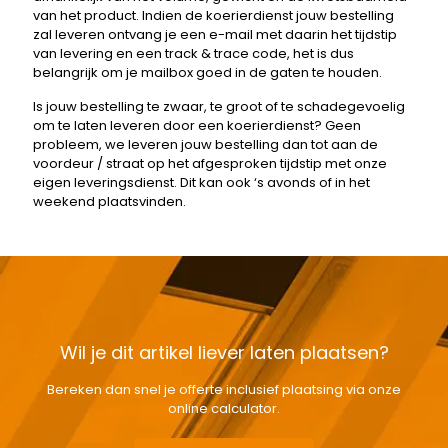
van het product. Indien de koerierdienst jouw bestelling
zal leveren ontvang je een e-mail met daarin het tijdstip
van levering en een track & trace code, het is dus
belangrijk om je mailbox goed in de gaten te houden.
Is jouw bestelling te zwaar, te groot of te schadegevoelig
om te laten leveren door een koerierdienst? Geen
probleem, we leveren jouw bestelling dan tot aan de
voordeur / straat op het afgesproken tijdstip met onze
eigen leveringsdienst. Dit kan ook ‘s avonds of in het
weekend plaatsvinden.
Wil je dit artikel liever laten plaatsen?
Bereken dan snel je offerte inclusief plaatsing via onze
online calculator.