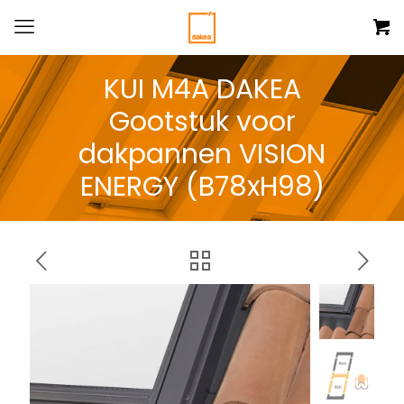
KUI M4A DAKEA
Gootstuk voor
dakpannen VISION
ENERGY (B78xH98)