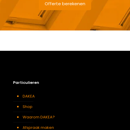
Offerte berekenen
Gewicht
2,6 kg
Afmetingen doos
111 × 38 × 12 cm
Afmeting dakraam
78 x 98 cm – M4A
Soort dakbedekking
Dakpannen
Particulieren
DAKEA
Shop
Waarom DAKEA?
Afspraak maken