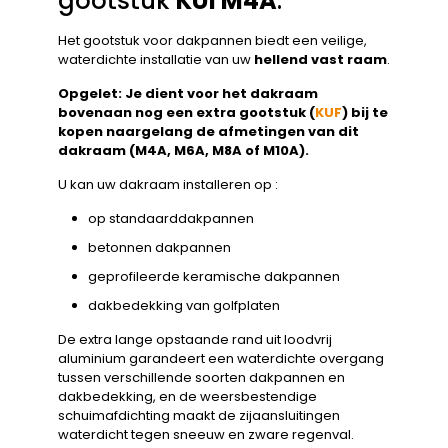
gootstuk
KUI M4A
.
Het gootstuk voor dakpannen biedt een veilige,
waterdichte installatie van uw
hellend vast raam
.
Opgelet: Je dient voor het dakraam
bovenaan nog een extra gootstuk (
KUF
) bij te
kopen naargelang de afmetingen van dit
dakraam (M4A, M6A, M8A of M10A).
U kan uw dakraam installeren op :
op standaarddakpannen
betonnen dakpannen
geprofileerde keramische dakpannen
dakbedekking van golfplaten
De extra lange opstaande rand uit loodvrij
aluminium garandeert een waterdichte overgang
tussen verschillende soorten dakpannen en
dakbedekking, en de weersbestendige
schuimafdichting maakt de zijaansluitingen
waterdicht tegen sneeuw en zware regenval.