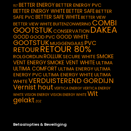
BETTER ENERGY
BETTER ENERGY PVC
157
BETTER ENERGY WHITE
BETTER SAFE
BETTER
BETTER SAFE WHITE
SAFE PVC
BETTER VIEW
COMBI
BETTER VIEW WHITE
BUITENZONWERING
DAKEA
GOOTSTUK
CONSERVATION
GOOD
GOOD WHITE
GOOD PVC
GOOTSTUK
PVC
MUGGENGAAS
RETOUR 80%
RETOUR
SMOKE
ROLLUIK
ROLGORDIJN
SECURE WHITE
VENT ENERGY
SMOKE VENT WHITE
ULTIMA
ULTIMA COMFORT
ULTIMA ENERGY
ULTIMA
ULTIMA
ENERGY PVC
ULTIMA ENERGY WHITE
VERDUISTEREND GORDIJN
WHITE
Vernist hout
VERTICA ENERGY
VERTICA ENERGY
Wit
WHITE
VISION ENERGY
VISION ENERGY WHITE
gelakt
ZOZ
Betaalopties & Beveiliging