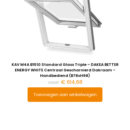
KAV M4A B1510 Standard Glass Triple – DAKEA BETTER
ENERGY WHITE Centraal Gescharnierd Dakraam –
Handbediend (B78xH98)
€
614,68
VANAF:
Toevoegen aan winkelwagen