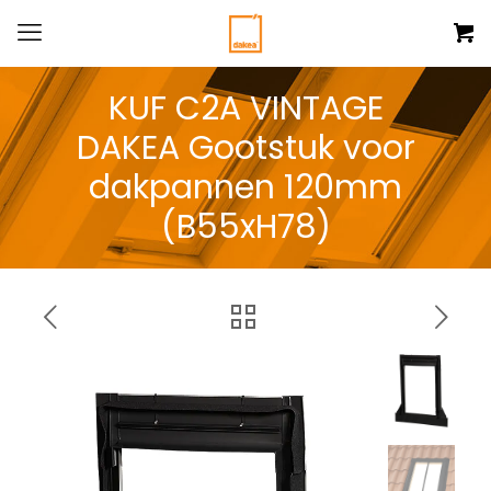
KUF C2A VINTAGE
DAKEA Gootstuk voor
dakpannen 120mm
(B55xH78)