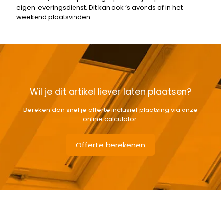
eigen leveringsdienst. Dit kan ook ‘s avonds of in het
weekend plaatsvinden.
Wil je dit artikel liever laten plaatsen?
Bereken dan snel je offerte inclusief plaatsing via onze
online calculator.
Offerte berekenen
Gewicht
5,25 kg
Afmetingen doos
115 × 50 × 12 cm