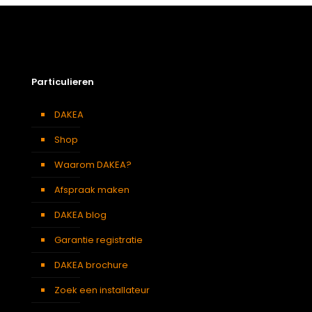
Afmeting dakraam
55 x 78 cm – C2A
Soort dakbedekking
Dakpannen
Particulieren
DAKEA
Shop
Waarom DAKEA?
Afspraak maken
DAKEA blog
Garantie registratie
DAKEA brochure
Zoek een installateur