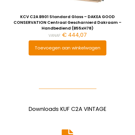
KCV C2A B901 Standard Glass – DAKEA GOOD
CONSERVATION Centraal Gescharnierd Dakraam –
Handbediend (B55xH78)
€
444,07
VANAF:
Toevoegen aan winkelwagen
Downloads KUF C2A VINTAGE