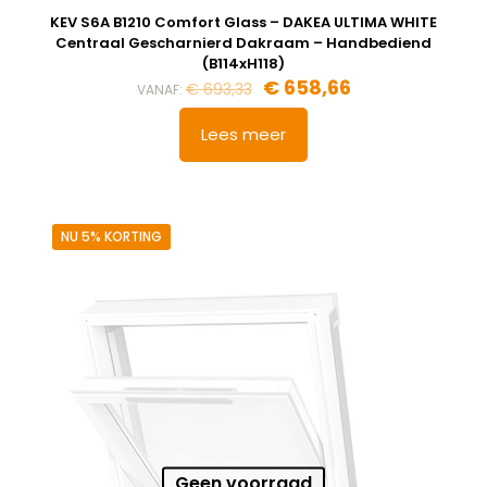
KEV S6A B1210 Comfort Glass – DAKEA ULTIMA WHITE
Centraal Gescharnierd Dakraam – Handbediend
(B114xH118)
€
658,66
€
693,33
VANAF:
Lees meer
NU 5% KORTING
Geen voorraad