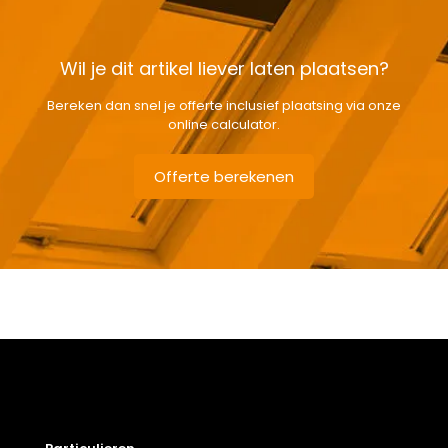
Wil je dit artikel liever laten plaatsen?
Bereken dan snel je offerte inclusief plaatsing via onze
online calculator.
Offerte berekenen
Gewicht
5,8 kg
Afmetingen doos
168 × 38 × 12 cm
Afmeting dakraam
114 x 118 cm – S6A
Soort dakbedekking
Dakpannen