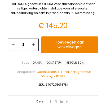
Het DAKEA gootstuk KTF S6A voor dakpannen biedt een
veilige, waterdichte installatie voor alle soorten
dakbedekking en past in profielen van 16-50 mm hoog.
€
145,20
Toevoegen aan
winkelwagen
Tags:
DAKEA
GOOTSTUK
RETOUR 80%
Categorieën:
Gootstukken
,
KTF (dakpan gootstuk
50mm)
,
KTF S6A
SKU:
5707275014781
Delen