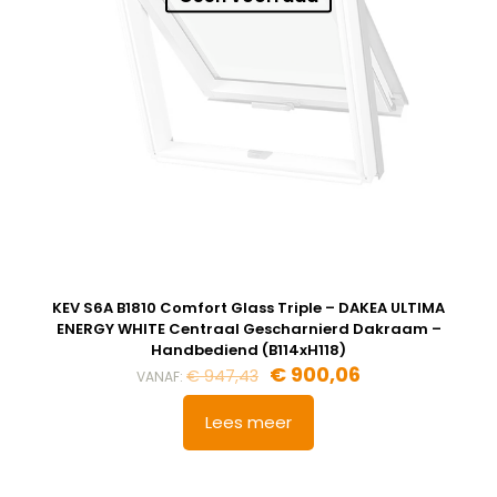
KEV S6A B1810 Comfort Glass Triple – DAKEA ULTIMA
ENERGY WHITE Centraal Gescharnierd Dakraam –
Handbediend (B114xH118)
€
900,06
€
947,43
VANAF:
Lees meer