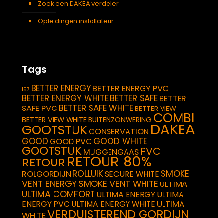
Zoek een DAKEA verdeler
Opleidingen installateur
Tags
BETTER ENERGY
BETTER ENERGY PVC
157
BETTER ENERGY WHITE
BETTER SAFE
BETTER
BETTER SAFE WHITE
SAFE PVC
BETTER VIEW
COMBI
BETTER VIEW WHITE
BUITENZONWERING
DAKEA
GOOTSTUK
CONSERVATION
GOOD
GOOD WHITE
GOOD PVC
GOOTSTUK
PVC
MUGGENGAAS
RETOUR 80%
RETOUR
SMOKE
ROLLUIK
ROLGORDIJN
SECURE WHITE
VENT ENERGY
SMOKE VENT WHITE
ULTIMA
ULTIMA COMFORT
ULTIMA ENERGY
ULTIMA
ULTIMA
ENERGY PVC
ULTIMA ENERGY WHITE
VERDUISTEREND GORDIJN
WHITE