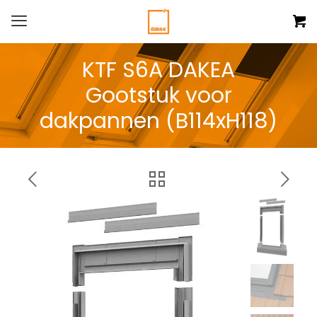
KTF S6A DAKEA
Gootstuk voor
dakpannen (B114xH118)