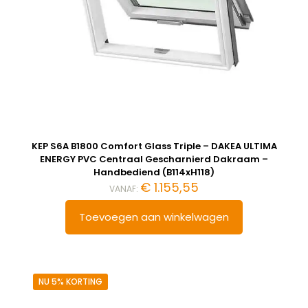
KEP S6A B1800 Comfort Glass Triple – DAKEA ULTIMA
ENERGY PVC Centraal Gescharnierd Dakraam –
Handbediend (B114xH118)
€
1.155,55
VANAF:
Toevoegen aan winkelwagen
NU 5% KORTING