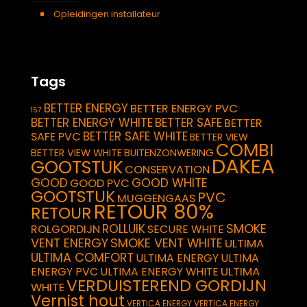
Opleidingen installateur
Tags
BETTER ENERGY
BETTER ENERGY PVC
157
BETTER ENERGY WHITE
BETTER SAFE
BETTER
BETTER SAFE WHITE
SAFE PVC
BETTER VIEW
COMBI
BETTER VIEW WHITE
BUITENZONWERING
DAKEA
GOOTSTUK
CONSERVATION
GOOD
GOOD WHITE
GOOD PVC
GOOTSTUK
PVC
MUGGENGAAS
RETOUR 80%
RETOUR
SMOKE
ROLLUIK
ROLGORDIJN
SECURE WHITE
VENT ENERGY
SMOKE VENT WHITE
ULTIMA
ULTIMA COMFORT
ULTIMA ENERGY
ULTIMA
ULTIMA
ENERGY PVC
ULTIMA ENERGY WHITE
VERDUISTEREND GORDIJN
WHITE
Vernist hout
VERTICA ENERGY
VERTICA ENERGY