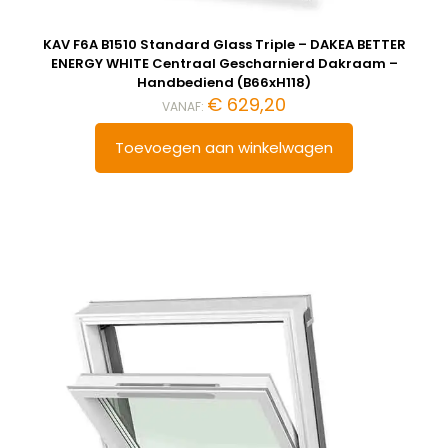
KAV F6A B1510 Standard Glass Triple – DAKEA BETTER
ENERGY WHITE Centraal Gescharnierd Dakraam –
Handbediend (B66xH118)
€
629,20
VANAF:
Toevoegen aan winkelwagen