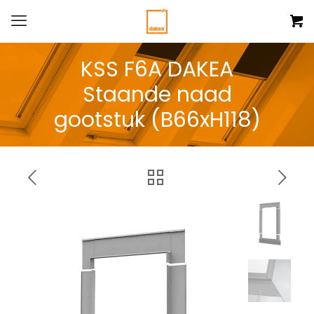
KSS F6A DAKEA
Staande naad
gootstuk (B66xH118)