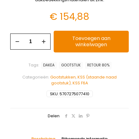
€
154,88
Toevoegen aan
winkelwagen
Tags:
DAKEA
GOOTSTUK
RETOUR 80%
Categorieën:
Gootstukken
,
KSS (staande naad
gootstuk)
,
KSS F6A
SKU:
5707275077410
Delen
Beschrijving
Bijkomende informatie