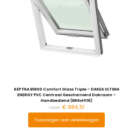
KEP F6A B1800 Comfort Glass Triple – DAKEA ULTIMA
ENERGY PVC Centraal Gescharnierd Dakraam –
Handbediend (B66xH118)
€
884,51
VANAF:
Toevoegen aan winkelwagen