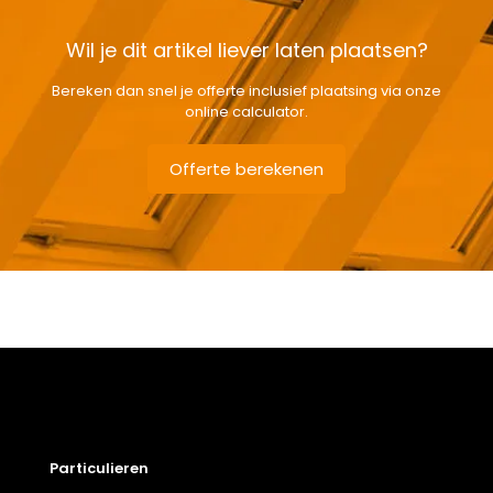
Wil je dit artikel liever laten plaatsen?
Bereken dan snel je offerte inclusief plaatsing via onze
online calculator.
Offerte berekenen
Gewicht
8,4 kg
Afmetingen doos
126 × 50 × 12 cm
Afmeting dakraam
66 x 118 cm – F6A
Soort dakbedekking
Staande naad
Particulieren