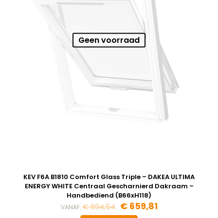
Geen voorraad
KEV F6A B1810 Comfort Glass Triple – DAKEA ULTIMA
ENERGY WHITE Centraal Gescharnierd Dakraam –
Handbediend (B66xH118)
€
659,81
€
694,54
VANAF: