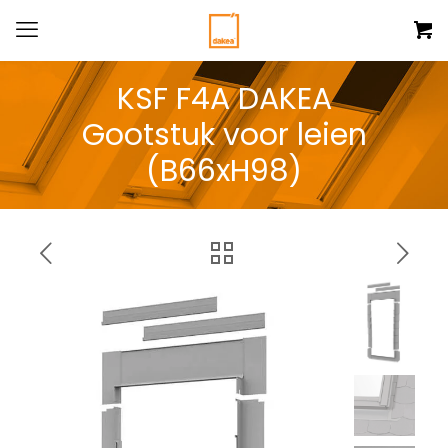
KSF F4A DAKEA
Gootstuk voor leien
(B66xH98)