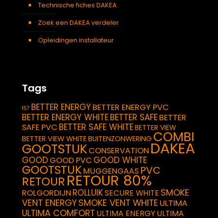
Technische fiches DAKEA
Zoek een DAKEA verdeler
Opleidingen installateur
Tags
BETTER ENERGY
BETTER ENERGY PVC
157
BETTER ENERGY WHITE
BETTER SAFE
BETTER
BETTER SAFE WHITE
SAFE PVC
BETTER VIEW
COMBI
BETTER VIEW WHITE
BUITENZONWERING
DAKEA
GOOTSTUK
CONSERVATION
GOOD
GOOD WHITE
GOOD PVC
GOOTSTUK
PVC
MUGGENGAAS
RETOUR 80%
RETOUR
SMOKE
ROLLUIK
ROLGORDIJN
SECURE WHITE
VENT ENERGY
SMOKE VENT WHITE
ULTIMA
ULTIMA COMFORT
ULTIMA ENERGY
ULTIMA