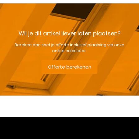
Wil je dit artikel liever laten plaatsen?
Bereken dan snel je offerte inclusief plaatsing via onze
online calculator.
Offerte berekenen
Gewicht
3,85 kg
Afmetingen doos
111 × 38 × 12 cm
Afmeting dakraam
66 x 98 cm – F4A
Soort dakbedekking
Leien