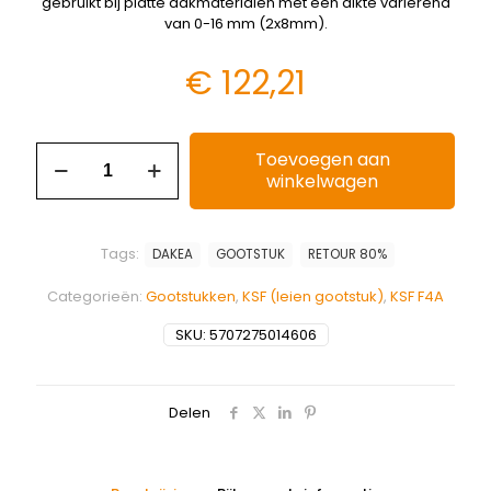
gebruikt bij platte dakmaterialen met een dikte variërend
van 0-16 mm (2x8mm).
€
122,21
Toevoegen aan
winkelwagen
Tags:
DAKEA
GOOTSTUK
RETOUR 80%
Categorieën:
Gootstukken
,
KSF (leien gootstuk)
,
KSF F4A
SKU:
5707275014606
Delen